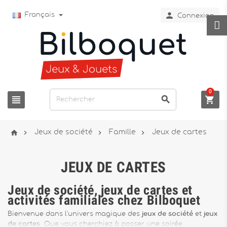

Français
Connexion
0







Jeux de société
Famille
Jeux de cartes
JEUX DE CARTES
Jeux de société, jeux de cartes et
activités familiales chez Bilboquet
Bienvenue dans l'univers magique des
jeux de société
et
jeux
de cartes
Que vous cherchiez à passer une soirée