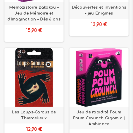
Memozistoire Bakakou –
Découvertes et inventions
Jeu de Mémoire et
- jeu Enigmes
d'Imagination – Dès 6 ans
13,90 €
15,90 €
Les Loups-Garous de
Jeu de rapidité Poum
Thiercelieux
Poum Crounch Gigamic |
Ambiance
12,90 €