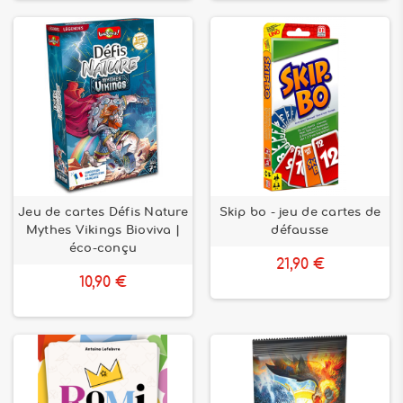
Jeu de cartes Défis Nature
Skip bo - jeu de cartes de
Mythes Vikings Bioviva |
défausse
éco-conçu
21,90 €
10,90 €