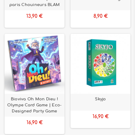
paris Chouineurs BLAM
13,90 €
8,90 €
Bioviva Oh Mon Dieu !
Skyjo
Olympe Card Game | Eco-
Designed Party Game
16,90 €
16,90 €