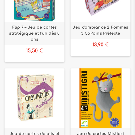
Flip 7 – Jeu de cartes
Jeu d'ambiance 2 Pommes
stratégique et fun dès 8
3 CoPains Prétexte
ans
13,90 €
15,50 €
Jeu de cartes de plis et
Jeu de cartes Mistigri