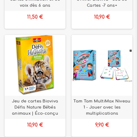
voix dès 6 ans
Cartes -7 ans+
11,50 €
10,90 €
Jeu de cartes Bioviva
Tam Tam MultiMax Niveau
Défis Nature Bébés
1 - Jouer avec les
animaux | Éco-conçu
multiplications
10,90 €
9,90 €