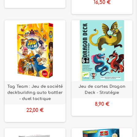
16,50 €
Tag Team : Jeu de société
Jeu de cartes Dragon
deckbuilding auto battler
Deck - Stratégie
- duel tactique
8,90 €
22,00 €