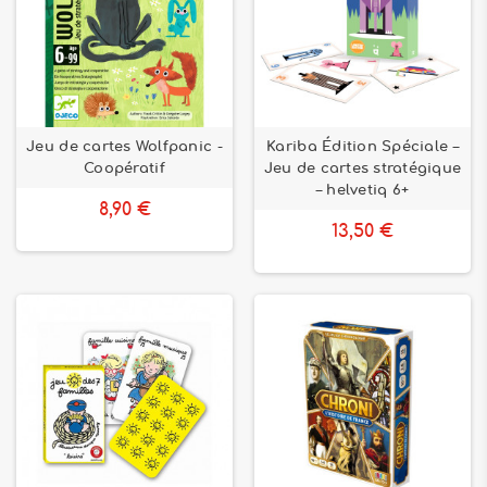
Jeu de cartes Wolfpanic -
Kariba Édition Spéciale –
Coopératif
Jeu de cartes stratégique
– helvetiq 6+
8,90 €
13,50 €