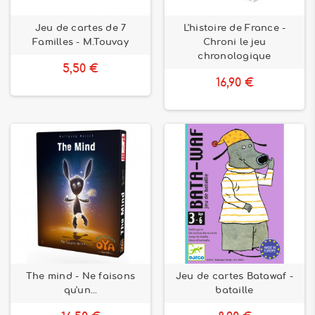
Jeu de cartes de 7
L'histoire de France -
Familles - M.Touvay
Chroni le jeu
chronologique
5,50 €
16,90 €
The mind - Ne faisons
Jeu de cartes Batawaf -
qu'un…
bataille