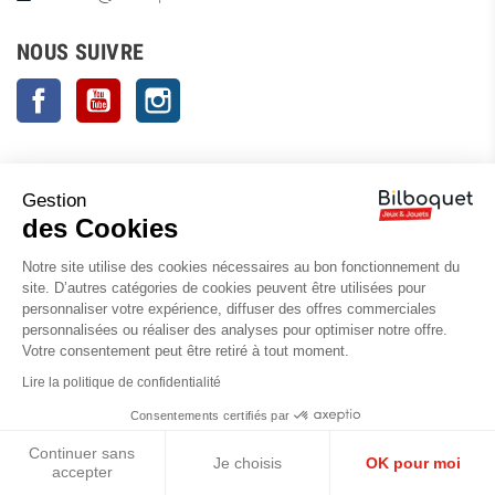
NOUS SUIVRE
Facebook
YouTube
Instagram
LETTRE D'INFORMATIONS
Gestion
des Cookies
ok
Notre site utilise des cookies nécessaires au bon fonctionnement du
site. D’autres catégories de cookies peuvent être utilisées pour
personnaliser votre expérience, diffuser des offres commerciales
J'accepte les termes et conditions et la politique de
personnalisées ou réaliser des analyses pour optimiser notre offre.
confidentialité
Votre consentement peut être retiré à tout moment.
Vous pouvez vous désinscrire à tout moment. Vous trouverez pour
cela nos informations de contact dans les conditions d'utilisation
Lire la politique de confidentialité
du site.
Consentements certifiés par
INFORMATIONS
Continuer sans
Je choisis
OK pour moi
accepter