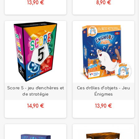
13,90 €
8,90 €
Score 5 - jeu d'enchères et
Ces drôles d’objets - Jeu
de stratégie
Énigmes
14,90 €
13,90 €