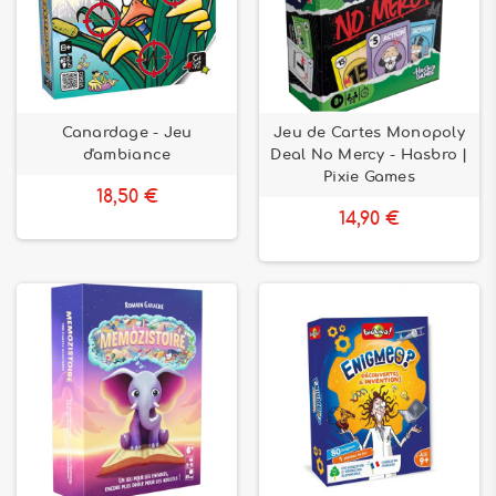
Canardage - Jeu
Jeu de Cartes Monopoly
d'ambiance
Deal No Mercy - Hasbro |
Pixie Games
18,50 €
14,90 €