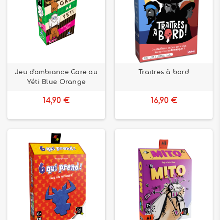
Jeu d'ambiance Gare au
Traitres à bord
Yéti Blue Orange
14,90 €
16,90 €