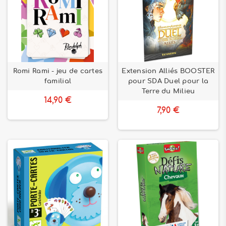
Romi Rami - jeu de cartes
Extension Alliés BOOSTER
familial
pour SDA Duel pour la
Terre du Milieu
14,90 €
7,90 €