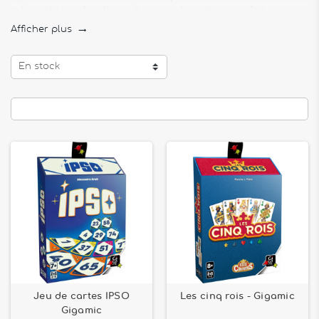
mémorable en famille ou à trouver le cadeau parfait pour un
enfant, vous êtes au bon endroit. Nous sommes passionnés
Afficher plus

par les jeux et nous avons sélectionné pour vous une gamme
incroyable de jeux en famille, jeux de cartes, et bien plus
En stock
encore.
Découvrez nos jeux de cartes
incontournables
Les
jeux de cartes
sont un moyen fantastique de réunir petits
et grands autour d'une table. Parmi nos best-sellers,
retrouvez le célèbre
Jeu de 7 familles
. Que ce soit le Family
Farm - Jeu de 7 familles, le Familou - Jeu de 7 familles
coopératif
,
ou encore le Mini Nature - Jeu de 7 familles des
petits, vous trouverez forcément de quoi ravir votre famille.
Ces jeux sont parfaits pour développer la mémoire,
l'observation et passer des moments de pur bonheur
ensemble.
Passer du temps en famille avec nos jeux
Rien de tel qu'une bonne
soirée jeux
pour renforcer les liens
familiaux. Nos
jeux en famille
sont conçus pour divertir tout
Jeu de cartes IPSO
Les cinq rois - Gigamic
le monde, des plus jeunes aux plus âgés. Essayez des jeux
Gigamic