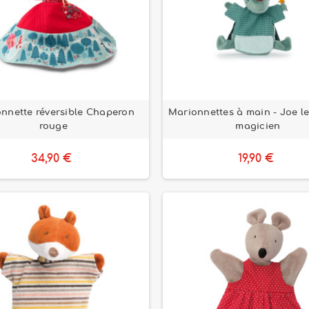
nnette réversible Chaperon
Marionnettes à main - Joe l
rouge
magicien
34,90 €
19,90 €