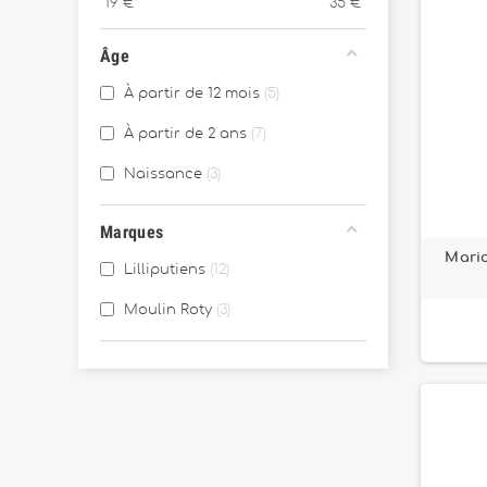
19
€
35
€
Âge
À partir de 12 mois
5
À partir de 2 ans
7
Naissance
3
Marques
Mari
Lilliputiens
12
Moulin Roty
3