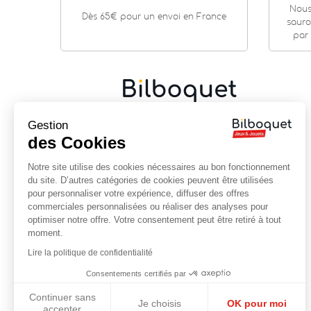
Nous
Dès 65€ pour un envoi en France
sauro
par 
Gestion
Cadeaux de naissance
|
Jouets en bois
|
Jeux de
société
|
Loisirs créatifs
…
des Cookies
9 rue Saint Guénhaël - 56000 VANNES
Notre site utilise des cookies nécessaires au bon fonctionnement
Centre historique de Vannes
du site. D’autres catégories de cookies peuvent être utilisées
Près de la cathédrale
pour personnaliser votre expérience, diffuser des offres
commerciales personnalisées ou réaliser des analyses pour
02 97 47 56 92
optimiser notre offre. Votre consentement peut être retiré à tout
contact@bilboquet.com
moment.
Lire la politique de confidentialité
NOUS SUIVRE
Consentements certifiés par
Facebook
YouTube
Instagram
Continuer sans
Je choisis
OK pour moi
accepter