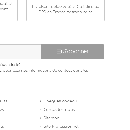
uilité,
Livraison rapide et sûre, Colissimo ou
 sont
DPD en France métropolitaine
S’abonner
fidentialité
z pour cela nos informations de contact dans les
uits
Chèques cadeau
tes
Contactez-nous
Sitemap
its
Site Professionnel