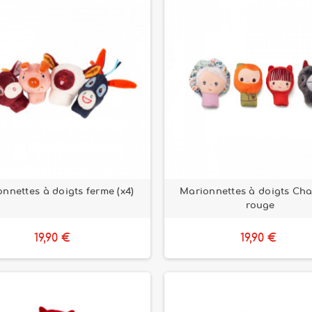
nnettes à doigts ferme (x4)
Marionnettes à doigts Ch
rouge
19,90 €
19,90 €