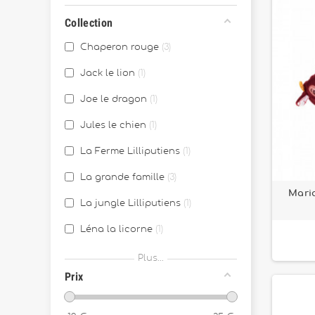
Collection
Chaperon rouge
3
Jack le lion
1
Joe le dragon
1
Jules le chien
1
La Ferme Lilliputiens
1
La grande famille
3
Mario
La jungle Lilliputiens
1
Léna la licorne
1
Louis le loup
1
Plus...
Prix
Stella le faon
1