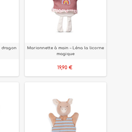
e dragon
Marionnette à main – Léna la licorne
magique
19,90 €