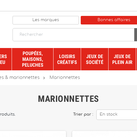
Les marques
Bonnes affaires
POUPÉES,
ERS
LOISIRS
JEUX DE
JEUX DE
MAISONS,
JEU
CRÉATIFS
SOCIÉTÉ
PLEIN AIR
PELUCHES

es & marionnettes
Marionnettes
MARIONNETTES
produits.
Trier par :
En stock