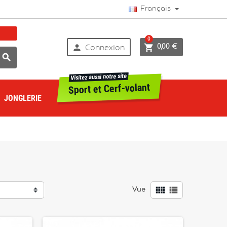
Français
0


0,00 €
Connexion

Visitez aussi notre site
Sport et Cerf-volant
JONGLERIE


Vue