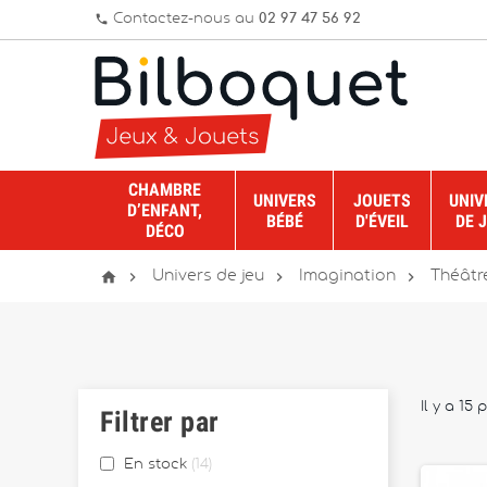
Contactez-nous au
02 97 47 56 92
phone
CHAMBRE
UNIVERS
JOUETS
UNIV
D’ENFANT,
BÉBÉ
D'ÉVEIL
DE 
DÉCO




Univers de jeu
Imagination
Théâtr
Il y a 15 
Filtrer par
En stock
14