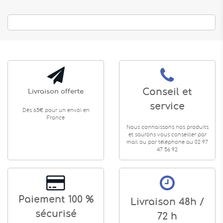
Conseil et
Livraison offerte
service
Dès 65€ pour un envoi en
France
Nous connaissons nos produits
et saurons vous conseiller par
mail ou par téléphone au 02 97
47 56 92
Paiement 100 %
Livraison 48h /
sécurisé
72 h