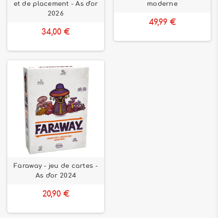
et de placement - As d'or
moderne
2026
49,99 €
34,00 €
Faraway - jeu de cartes -
As d'or 2024
20,90 €