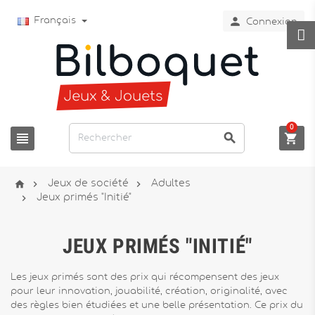

Français
Connexion
0






Jeux de société
Adultes

Jeux primés "Initié"
JEUX PRIMÉS "INITIÉ"
Les jeux primés sont des prix qui récompensent des jeux
pour leur innovation, jouabilité, création, originalité, avec
des règles bien étudiées et une belle présentation. Ce prix du