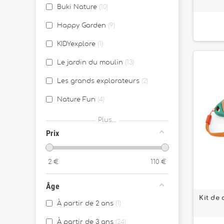
Buki Nature
10
Happy Garden
9
KIDYexplore
1
Le jardin du moulin
13
Les grands explorateurs
2
Nature Fun
4
Petit jardinier
3
Plus...
Prix
Préserver la nature
2
Terra Kids Bricoler
3
2
€
110
€
Terra Kids Explorer & découvrir
1
Âge
Kit de 
À partir de 2 ans
1
À partir de 3 ans
24