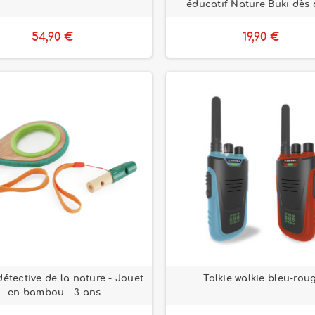
éducatif Nature Buki dès 
54,90 €
19,90 €
détective de la nature - Jouet
Talkie walkie bleu-rou
en bambou - 3 ans