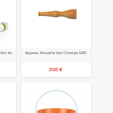
rdin du
Appeau Alouette des Champs QBC
29,00 €