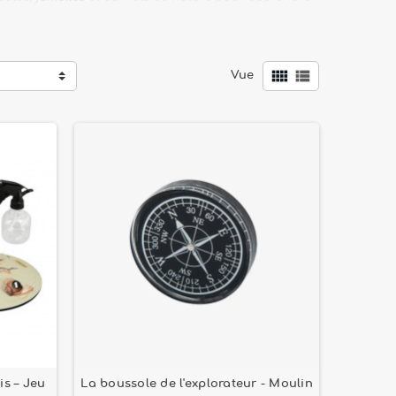
 l’autonomie, la patience et le respect de


Vue
 passionnante !
s – Jeu
La boussole de l'explorateur - Moulin