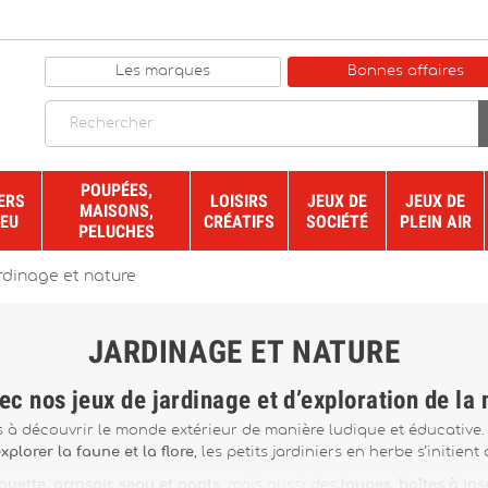
Les marques
Bonnes affaires
POUPÉES,
ERS
LOISIRS
JEUX DE
JEUX DE
MAISONS,
JEU
CRÉATIFS
SOCIÉTÉ
PLEIN AIR
PELUCHES
rdinage et nature
JARDINAGE ET NATURE
ec nos jeux de jardinage et d’exploration de la 
ts à découvrir le monde extérieur de manière ludique et éducativ
xplorer la faune et la flore
, les petits jardiniers en herbe s’initien
ouette, arrosoir, seau et gants
, mais aussi des
loupes, boîtes à ins