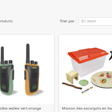
plantes et les cycles naturels.
es reconnues comme
Moulin Roty,
Buki
,
Janod
ou
Haba
, favorisent
 l’imaginaire.
produits.
Trier par :
En stock
es en forêt, ces produits transforment chaque sortie en exploration
alkie walkie vert-orange
Maison des escargots en boi