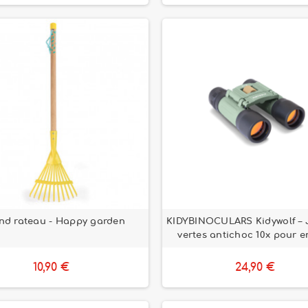
nd rateau - Happy garden
KIDYBINOCULARS Kidywolf – 
vertes antichoc 10x pour e
10,90 €
24,90 €