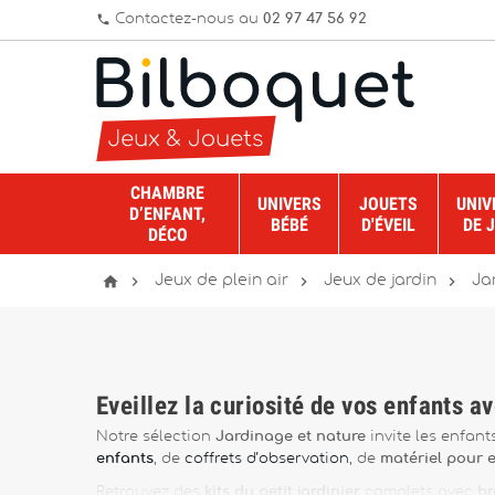
Contactez-nous au
02 97 47 56 92
phone
CHAMBRE
UNIVERS
JOUETS
UNIV
D’ENFANT,
BÉBÉ
D'ÉVEIL
DE 
DÉCO




Jeux de plein air
Jeux de jardin
Ja
Éveillez la curiosité de vos enfants av
Notre sélection
Jardinage et nature
invite les enfan
enfants
, de
coffrets d’observation
, de
matériel pour e
Retrouvez des
kits du petit jardinier
complets avec
br