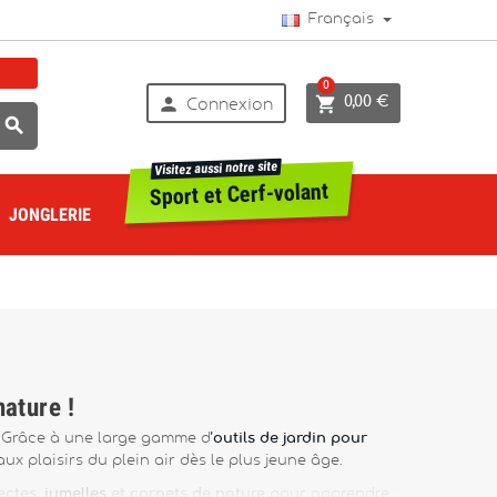
Français
0


0,00 €
Connexion

Visitez aussi notre site
Sport et Cerf-volant
JONGLERIE
nature !
e. Grâce à une large gamme d
’
outils de jardin pour
t aux plaisirs du plein air dès le plus jeune âge.
ectes,
jumelles
et carnets de nature
pour apprendre