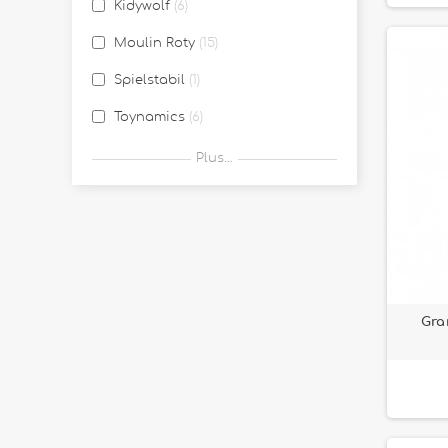
Kidywolf
6
Moulin Roty
15
Spielstabil
1
Toynamics
6
Vilac
3
Plus...
Gra