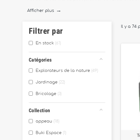
à observer, identifier et comprendre les animaux, les 
Afficher plus

Ces
jeux éducatifs nature
, proposés par des marqu
l’environnement, tout en stimulant la motricité fine et
Il y a 74 
Filtrer par
Parfaits pour le jardin, la terrasse ou lors de balad
En stock
61
Catégories
Explorateurs de la nature
49
Jardinage
22
Bricolage
3
Collection
appeau
18
Buki Espace
1
T