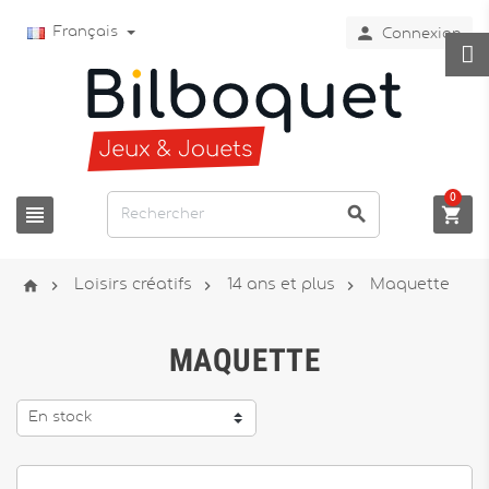

Français
Connexion
0







Loisirs créatifs
14 ans et plus
Maquette
MAQUETTE
En stock