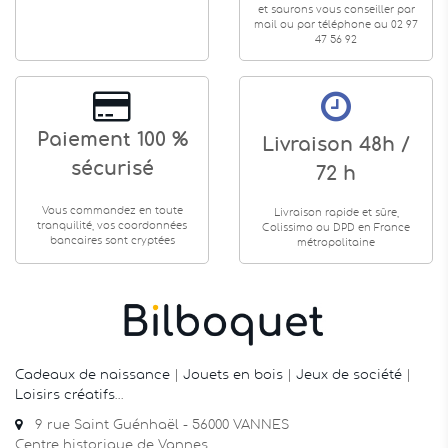
et saurons vous conseiller par
mail ou par téléphone au 02 97
47 56 92
Paiement 100 %
Livraison 48h /
sécurisé
72 h
Vous commandez en toute
Livraison rapide et sûre,
tranquilité, vos coordonnées
Colissimo ou DPD en France
bancaires sont cryptées
métropolitaine
Cadeaux de naissance
|
Jouets en bois
|
Jeux de société
|
Loisirs créatifs
…
9 rue Saint Guénhaël - 56000 VANNES
Centre historique de Vannes