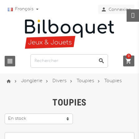

Français
Connexion
0








Jonglerie
Divers
Toupies
Toupies
TOUPIES
En stock