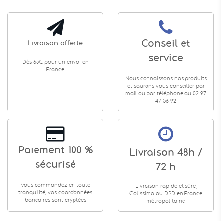
Conseil et
Livraison offerte
service
Dès 65€ pour un envoi en
France
Nous connaissons nos produits
et saurons vous conseiller par
mail ou par téléphone au 02 97
47 56 92
Paiement 100 %
Livraison 48h /
sécurisé
72 h
Vous commandez en toute
Livraison rapide et sûre,
tranquilité, vos coordonnées
Colissimo ou DPD en France
bancaires sont cryptées
métropolitaine