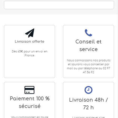
Conseil et
Livraison offerte
service
Dès 65€ pour un envoi en
France
Nous connaissons nos produits
et saurons vous conseiller par
mail ou par téléphone au 02 97
47 56 92
Paiement 100 %
Livraison 48h /
sécurisé
72 h
Vous commandez en toute