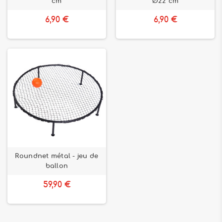
cm
Ø22 cm
6,90 €
6,90 €
Roundnet métal - jeu de
ballon
59,90 €