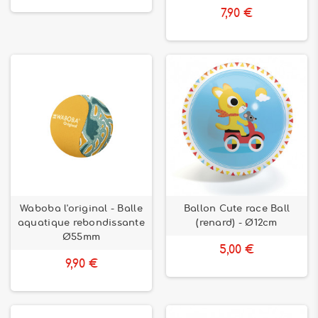
7,90 €
Waboba l'original - Balle
Ballon Cute race Ball
aquatique rebondissante
(renard) - Ø12cm
Ø55mm
5,00 €
9,90 €