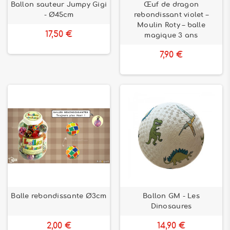
Ballon sauteur Jumpy Gigi
Œuf de dragon
- Ø45cm
rebondissant violet –
Moulin Roty – balle
17,50 €
magique 3 ans
7,90 €
Balle rebondissante Ø3cm
Ballon GM - Les
Dinosaures
2,00 €
14,90 €