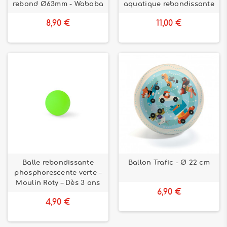
rebond Ø63mm - Waboba
aquatique rebondissante
8,90 €
11,00 €
Balle rebondissante
Ballon Trafic - Ø 22 cm
phosphorescente verte –
Moulin Roty – Dès 3 ans
6,90 €
4,90 €