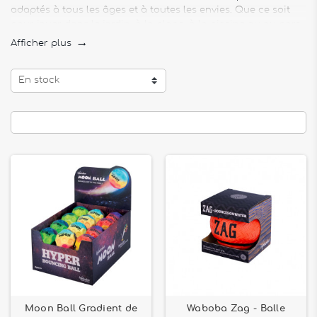
adaptés à tous les âges et à toutes les envies. Que ce soit
pour jouer dans le jardin, à la plage, à la piscine ou au parc,
nos produits sont pensés pour garantir
sécurité, légèreté et
Afficher plus

plaisir
.
Retrouvez des
ballons gonflables Djeco
aux motifs ludiques
En stock
et originaux, des
balles rebondissantes Waboba
conçues
pour l’eau, ou encore des
ballons sauteurs
parfaits pour
développer l’équilibre et l’énergie des plus jeunes.
Nos
jeux de ballon plein air
incluent également des modèles
en
mousse ou en PVC
, faciles à manipuler pour les tout-
petits, ainsi que des
ballons de sport enfant
, comme les
modèles de
foot et volley
fournis avec pompe.
Pour les plus jeunes, nous proposons des
ballons légers dès
2 ans
, aux designs mignons (renard, sirène, dinosaures, etc.),
parfaits pour éveiller l’imaginaire et encourager l’activité
physique dès le plus jeune âge.
Moon Ball Gradient de
Waboba Zag - Balle