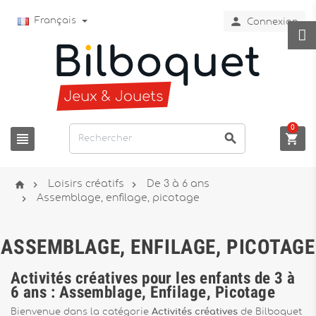

Français
Connexion
0






Loisirs créatifs
De 3 à 6 ans

Assemblage, enfilage, picotage
ASSEMBLAGE, ENFILAGE, PICOTAGE
Activités créatives pour les enfants de 3 à
6 ans : Assemblage, Enfilage, Picotage
Bienvenue dans la catégorie
Activités créatives
de Bilboquet