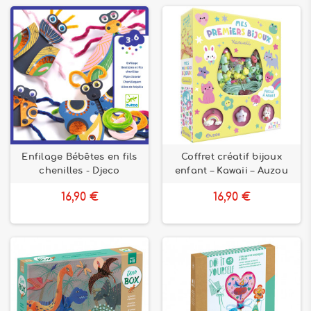
l'idée de proposer des produits qui apportent joie et
apprentissage aux enfants. Explorez notre collection
d'activités créatives pour l'assemblage, l'enfilage et le
picotage, et donnez à vos enfants l'occasion de développer
leurs compétences de manière ludique et engageante.
Transformez chaque moment de jeu en un moment de
découverte et de créativité avec Bilboquet !
Enfilage Bébêtes en fils
Coffret créatif bijoux
chenilles - Djeco
enfant – Kawaii – Auzou
16,90 €
16,90 €