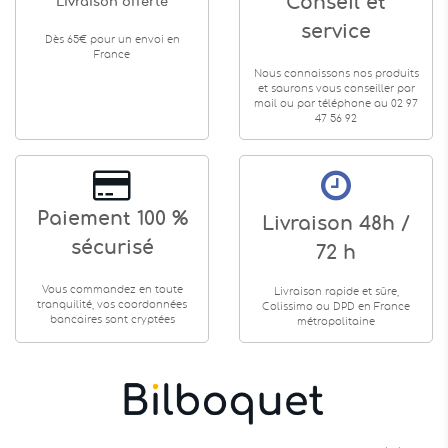
Conseil et
Livraison offerte
service
Dès 65€ pour un envoi en
France
Nous connaissons nos produits
et saurons vous conseiller par
mail ou par téléphone au 02 97
47 56 92
Paiement 100 %
Livraison 48h /
sécurisé
72 h
Vous commandez en toute
Livraison rapide et sûre,
tranquilité, vos coordonnées
Colissimo ou DPD en France
bancaires sont cryptées
métropolitaine