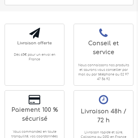
Conseil et
Livraison offerte
service
Dès 65€ pour un envoi en
France
Nous connaissons nos produits
et saurons vous conseiller par
mail ou par téléphone au 02 97
47 56 92
Paiement 100 %
Livraison 48h /
sécurisé
72 h
Vous commandez en toute
Livraison rapide et sûre,
tranquilité, vos coordonnées
Colissimo ou DPD en France