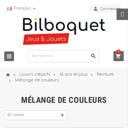

Français
Connexion
0







Loisirs créatifs
14 ans et plus
Peinture

Mélange de couleurs
MÉLANGE DE COULEURS
En stock