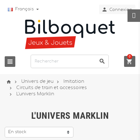

Français
Connexion
0






Univers de jeu
Imitation

Circuits de train et accessoires

L'univers Marklin
L'UNIVERS MARKLIN
En stock