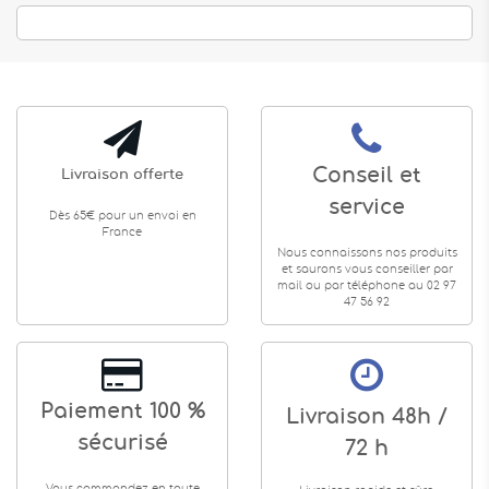
Conseil et
Livraison offerte
service
Dès 65€ pour un envoi en
France
Nous connaissons nos produits
et saurons vous conseiller par
mail ou par téléphone au 02 97
47 56 92
Paiement 100 %
Livraison 48h /
sécurisé
72 h