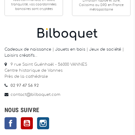
Vous commandez en toute
Livraison rapide et sûre,
tranquilité, vos coordonnées
Colissimo ou DPD en France
bancaires sont cryptées
métropolitaine
Cadeaux de naissance
|
Jouets en bois
|
Jeux de société
|
Loisirs créatifs
…
9 rue Saint Guénhaël - 56000 VANNES
Centre historique de Vannes
Près de la cathédrale
02 97 47 56 92
contact@bilboquet.com
NOUS SUIVRE
Facebook
YouTube
Instagram