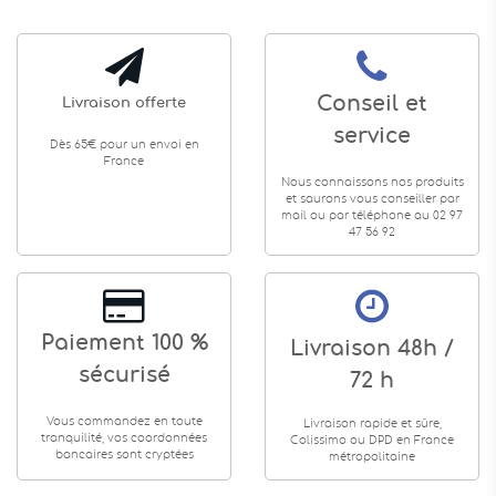
Conseil et
Livraison offerte
service
Dès 65€ pour un envoi en
France
Nous connaissons nos produits
et saurons vous conseiller par
mail ou par téléphone au 02 97
47 56 92
Paiement 100 %
Livraison 48h /
sécurisé
72 h
Vous commandez en toute
Livraison rapide et sûre,
tranquilité, vos coordonnées
Colissimo ou DPD en France
bancaires sont cryptées
métropolitaine