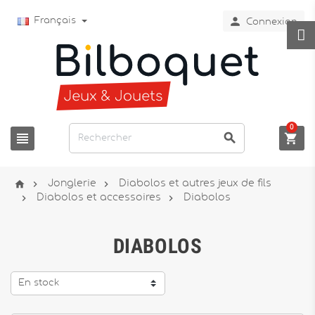

Français
Connexion
0






Jonglerie
Diabolos et autres jeux de fils


Diabolos et accessoires
Diabolos
DIABOLOS
En stock