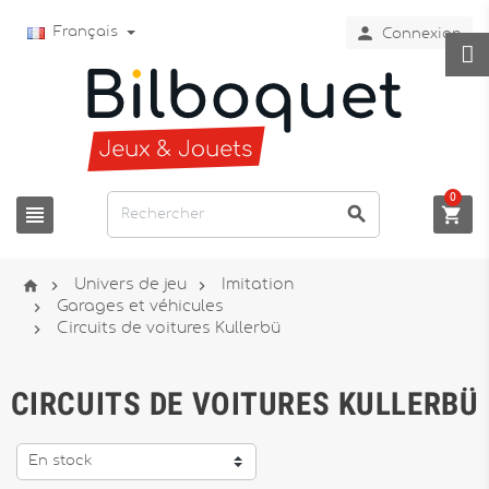

Français
Connexion
0






Univers de jeu
Imitation

Garages et véhicules

Circuits de voitures Kullerbü
CIRCUITS DE VOITURES KULLERBÜ
En stock