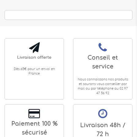
Conseil et
Livraison offerte
service
Dès 65€ pour un envoi en
France
Nous connaissons nos produits
et saurons vous conseiller par
mail ou par téléphone au 02 97
47 56 92
Paiement 100 %
Livraison 48h /
sécurisé
72 h