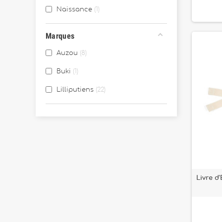
Naissance
1
Marques
Auzou
8
Buki
1
Lilliputiens
22
Livre d