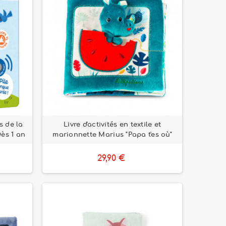
s de la
Livre d'activités en textile et
ès 1 an
marionnette Marius "Papa t'es où"
29,90 €