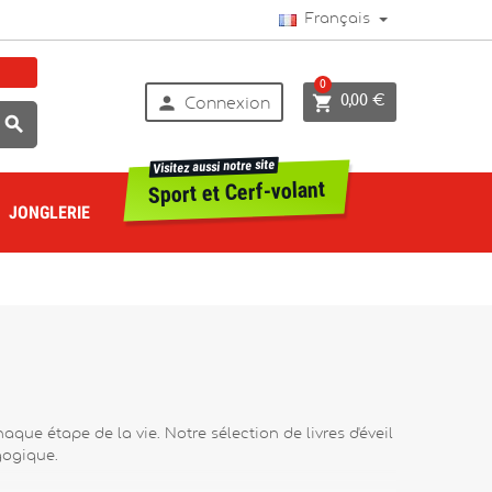
Français
0


0,00 €
Connexion

Visitez aussi notre site
Sport et Cerf-volant
JONGLERIE
aque étape de la vie. Notre sélection de livres d'éveil
agogique.