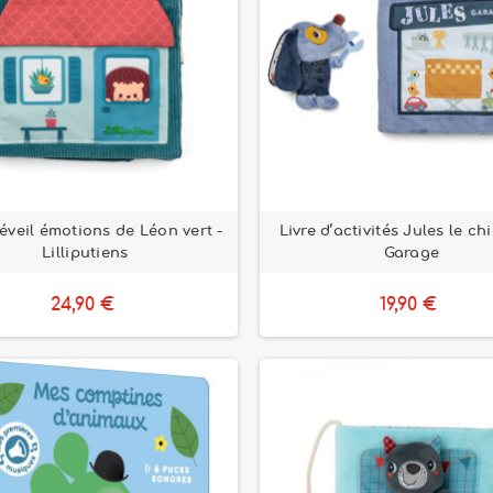
'éveil émotions de Léon vert -
Livre d’activités Jules le ch
Lilliputiens
Garage
24,90 €
19,90 €