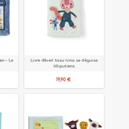
ien – Le
Livre d'éveil tissu nina se déguise
lilliputiens
19,90 €