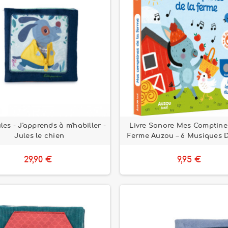
ules - J'apprends à m'habiller -
Livre Sonore Mes Comptine
Jules le chien
Ferme Auzou – 6 Musiques D
29,90 €
9,95 €