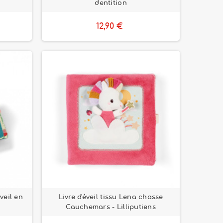
dentition
12,90 €
éveil en
Livre d'éveil tissu Lena chasse
Cauchemars - Lilliputiens