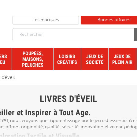
Les marques
Bonnes affaires
POUPÉES,
ERS
LOISIRS
JEUX DE
JEUX DE
MAISONS,
JEU
CRÉATIFS
SOCIÉTÉ
PLEIN AIR
PELUCHES
 d'éveil
LIVRES D'ÉVEIL
iller et Inspirer à Tout Âge.
 1991, nous croyons que l'apprentissage par le jeu est essentiel à ch
ie, offrant originalité, qualité, sécurité, innovation et valeur péd
loration Tactile et Visuelle