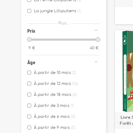
La Ferme Lilliputiens
2
La jungle Lilliputiens
1
Léna la licorne
1
Plus...
Prix
Léon le hérisson
1
Louis le loup
1
9
€
40
€
Marius le rhinocéros
1
Âge
Stella le faon
1
À partir de 10 mois
2
Yvon le mouton
1
À partir de 12 mois
14
À partir de 18 mois
4
À partir de 3 mois
1
À partir de 6 mois
4
Livre
Forêt
À partir de 9 mois
5