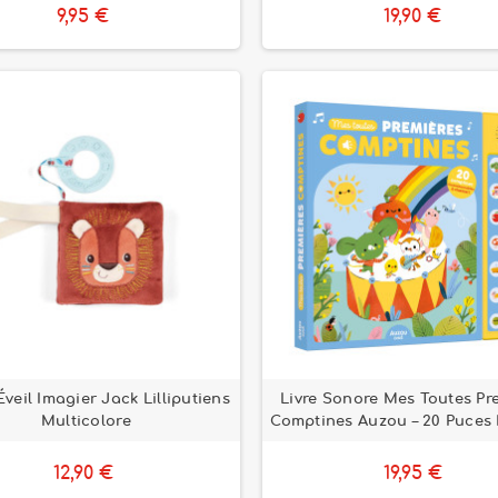
9,95 €
19,90 €
'Éveil Imagier Jack Lilliputiens
Livre Sonore Mes Toutes Pr
Multicolore
Comptines Auzou – 20 Puces 
12,90 €
19,95 €