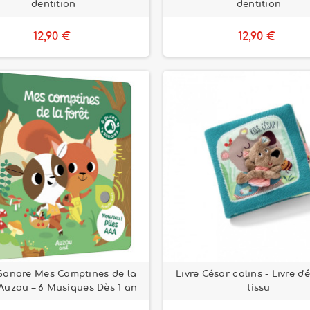
dentition
dentition
12,90 €
12,90 €
 Sonore Mes Comptines de la
Livre César calins - Livre d'
 Auzou – 6 Musiques Dès 1 an
tissu