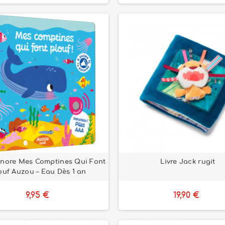
onore Mes Comptines Qui Font
Livre Jack rugit
ouf Auzou – Eau Dès 1 an
9,95 €
19,90 €