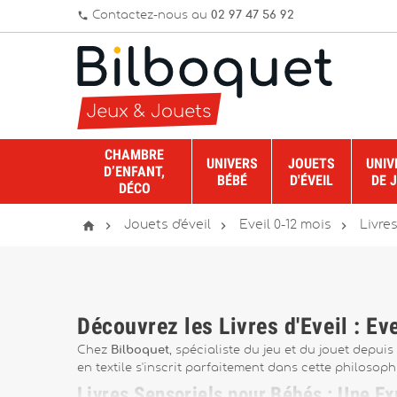
Contactez-nous au
02 97 47 56 92
phone
CHAMBRE
UNIVERS
JOUETS
UNIV
D’ENFANT,
BÉBÉ
D'ÉVEIL
DE 
DÉCO




Jouets d'éveil
Eveil 0-12 mois
Livres
Découvrez les Livres d'Éveil : Éve
Chez
Bilboquet
, spécialiste du jeu et du jouet depuis
en textile s'inscrit parfaitement dans cette philosoph
Livres Sensoriels pour Bébés : Une Exp