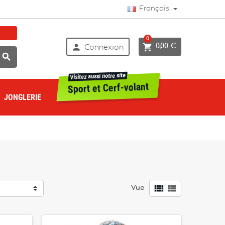
Français
0


0,00 €
Connexion

Visitez aussi notre site
Sport et Cerf-volant
JONGLERIE


Vue