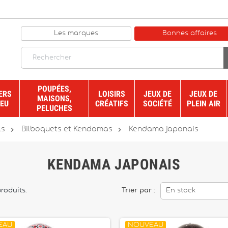
Les marques
Bonnes affaires
POUPÉES,
ERS
LOISIRS
JEUX DE
JEUX DE
MAISONS,
JEU
CRÉATIFS
SOCIÉTÉ
PLEIN AIR
PELUCHES


ls
Bilboquets et Kendamas
Kendama japonais
KENDAMA JAPONAIS
produits.
Trier par :
En stock
EAU
NOUVEAU