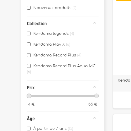
Nouveaux produits
2
Collection
Kendama legends
4
Kendama Play X
6
Kendama Record Plus
4
Kendama Record Plus Aqua MC
6
Kenda
Prix
4
€
55
€
Âge
À partir de 7 ans
13