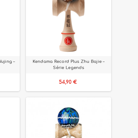
ujing –
Kendama Record Plus Zhu Bajie –
Série Legends
54,90 €