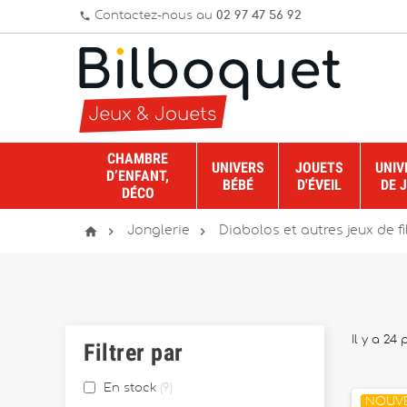
Contactez-nous au
02 97 47 56 92
phone
CHAMBRE
UNIVERS
JOUETS
UNIV
D’ENFANT,
BÉBÉ
D'ÉVEIL
DE 
DÉCO



Jonglerie
Diabolos et autres jeux de fi
Il y a 24 
Filtrer par
En stock
9
NOUV