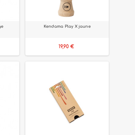
ge
Kendama Play X jaune
19,90 €