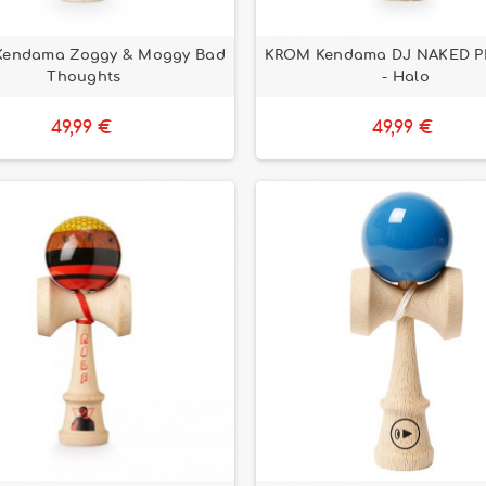
endama Zoggy & Moggy Bad
KROM Kendama DJ NAKED P
Thoughts
- Halo
49,99 €
49,99 €