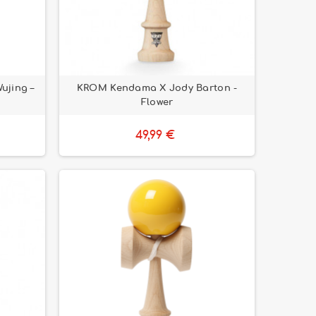
ujing –
KROM Kendama X Jody Barton -
Flower
49,99 €