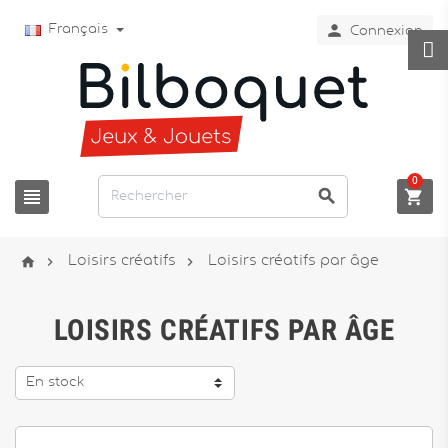

Français
Connexion
0






Loisirs créatifs
Loisirs créatifs par âge
LOISIRS CRÉATIFS PAR ÂGE
En stock