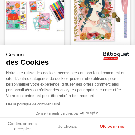
Coloriage Les jolies robes
Carnet secret Oana et son
Gestion
de Marie - Loisir Créatif-3-
feutre magique - Djeco
des Cookies
6ans
11,90 €
Notre site utilise des cookies nécessaires au bon fonctionnement du
17,90 €
site. D’autres catégories de cookies peuvent être utilisées pour
personnaliser votre expérience, diffuser des offres commerciales
personnalisées ou réaliser des analyses pour optimiser notre offre.
Votre consentement peut être retiré à tout moment.
Lire la politique de confidentialité
Consentements certifiés par
Continuer sans
Je choisis
OK pour moi
accepter