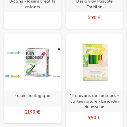
3-6ans - loisirs créatifs
Design by Pascale
enfants
Estellon
5,90 €
Fusée écologique
12 crayons de couleurs +
cartes nature - Le jardin
du moulin
21,90 €
9,90 €