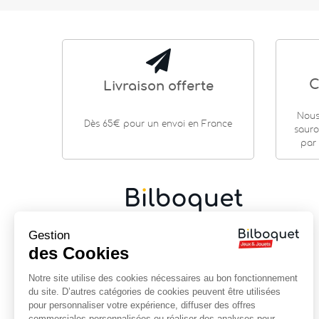
C
Livraison offerte
Nous
Dès 65€ pour un envoi en France
sauro
par 
Cadeaux de naissance
|
Jouets en bois
|
Jeux de
Gestion
société
|
Loisirs créatifs
…
des Cookies
9 rue Saint Guénhaël - 56000 VANNES
Notre site utilise des cookies nécessaires au bon fonctionnement
Centre historique de Vannes
du site. D’autres catégories de cookies peuvent être utilisées
Près de la cathédrale
pour personnaliser votre expérience, diffuser des offres
commerciales personnalisées ou réaliser des analyses pour
02 97 47 56 92