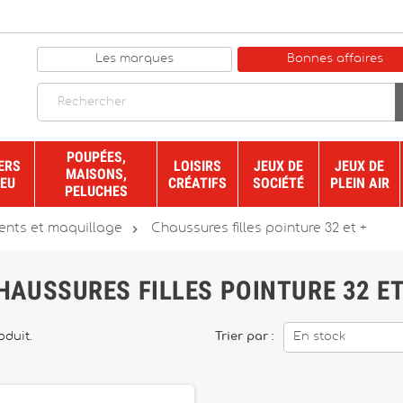
Les marques
Bonnes affaires
POUPÉES,
ERS
LOISIRS
JEUX DE
JEUX DE
MAISONS,
JEU
CRÉATIFS
SOCIÉTÉ
PLEIN AIR
PELUCHES

nts et maquillage
Chaussures filles pointure 32 et +
HAUSSURES FILLES POINTURE 32 ET
roduit.
Trier par :
En stock