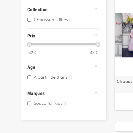
Collection
Chaussures filles
1
Prix
42
€
43
€
Âge
À partir de 8 ans
1
Chaussu
Marques
Souza for kids
1