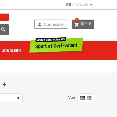
Français
0


0,00 €
Connexion

Visitez aussi notre site
Sport et Cerf-volant
JONGLERIE
 +


Vue