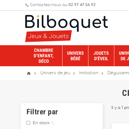
Contactez-nous au
02 97 47 56 92
phone
CHAMBRE
UNIVERS
JOUETS
UNIV
D’ENFANT,
BÉBÉ
D'ÉVEIL
DE 
DÉCO




Univers de jeu
Imitation
Déguiseme
C
Il y a 1 p
Filtrer par
En stock
1