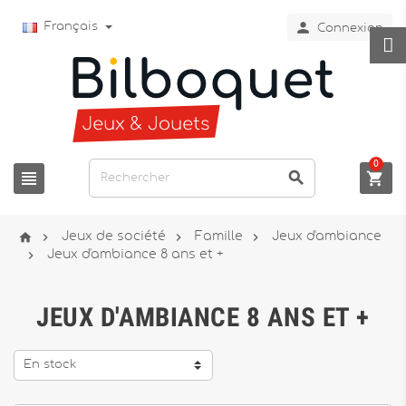

Français
Connexion
0







Jeux de société
Famille
Jeux d'ambiance

Jeux d'ambiance 8 ans et +
JEUX D'AMBIANCE 8 ANS ET +
En stock