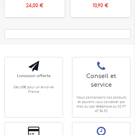
24,00 €
10,90 €
Conseil et
Livraison offerte
service
Dès 65€ pour un envoi en
France
Nous connaissons nos produits
et saurons vous conseiller par
mail ou par téléphone au 02 97
47 56 92