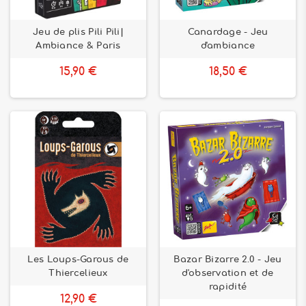
Jeu de plis Pili Pili|
Canardage - Jeu
Ambiance & Paris
d'ambiance
15,90 €
18,50 €
Les Loups-Garous de
Bazar Bizarre 2.0 - Jeu
Thiercelieux
d'observation et de
rapidité
12,90 €