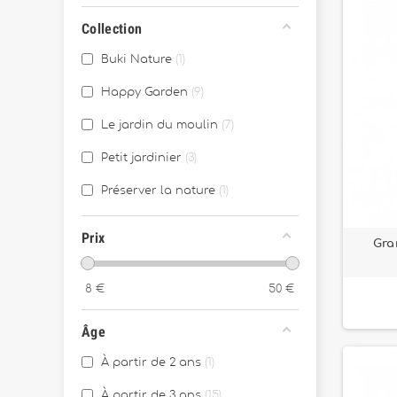
Collection
Buki Nature
1
Happy Garden
9
Le jardin du moulin
7
Petit jardinier
3
Préserver la nature
1
Prix
Gra
8
€
50
€
Âge
À partir de 2 ans
1
À partir de 3 ans
15