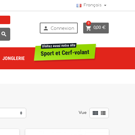
Français
0


0,00 €
Connexion

Visitez aussi notre site
Sport et Cerf-volant
JONGLERIE


Vue