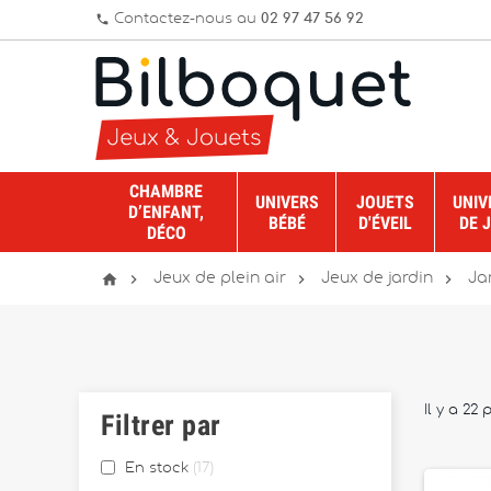
Contactez-nous au
02 97 47 56 92
phone
CHAMBRE
UNIVERS
JOUETS
UNIV
D’ENFANT,
BÉBÉ
D'ÉVEIL
DE 
DÉCO




Jeux de plein air
Jeux de jardin
Ja
Il y a 22 
Filtrer par
En stock
17