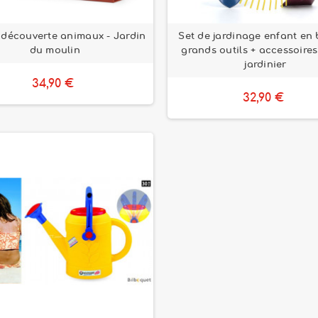
t découverte animaux - Jardin
Set de jardinage enfant en b
du moulin
grands outils + accessoires 
jardinier
34,90 €
32,90 €