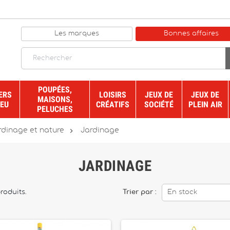
Les marques
Bonnes affaires
POUPÉES,
ERS
LOISIRS
JEUX DE
JEUX DE
MAISONS,
JEU
CRÉATIFS
SOCIÉTÉ
PLEIN AIR
PELUCHES

rdinage et nature
Jardinage
JARDINAGE
produits.
Trier par :
En stock