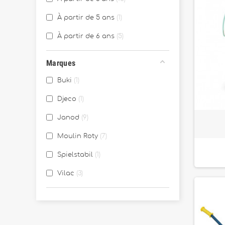
À partir de 5 ans
1
À partir de 6 ans
5
Marques
Buki
1
Djeco
1
Janod
9
Moulin Roty
7
Spielstabil
1
Vilac
3