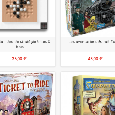
a – Jeu de stratégie billes &
Les aventuriers du rail E
bois
36,00 €
48,00 €