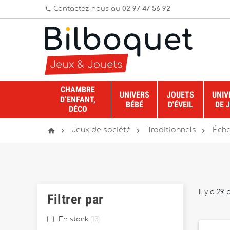
Contactez-nous au
02 97 47 56 92
phone
CHAMBRE
UNIVERS
JOUETS
UNIV
D’ENFANT,
BÉBÉ
D'ÉVEIL
DE 
DÉCO




Jeux de société
Traditionnels
Éche
Il y a 29 
Filtrer par
En stock
13