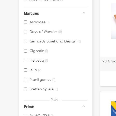
Marques
Asmodee
1
Days of Wonder
8
Gerhards Spiel und Design
3
Gigamic
1
Helvetiq
1
90 Grad
iello
2
PlanBgames
1
Steffen Spiele
3
Z-MAN games
8
Plus...
Primé
As d'Or 2018
1