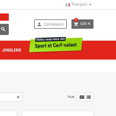
Français
0


0,00 €
Connexion

Visitez aussi notre site
Sport et Cerf-volant
JONGLERIE


Vue