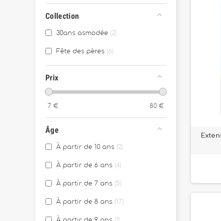
Collection
30ans asmodée
2
Fête des pères
6
Prix
7
€
80
€
Âge
Exten
À partir de 10 ans
2
À partir de 6 ans
4
À partir de 7 ans
5
À partir de 8 ans
17
À partir de 9 ans
1