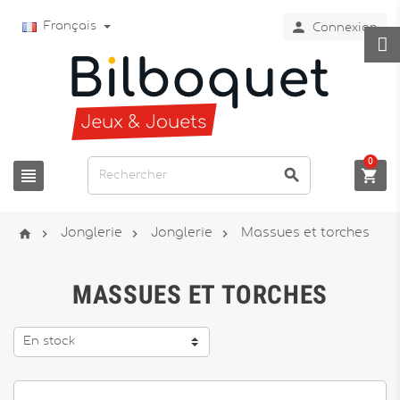

Français
Connexion
0







Jonglerie
Jonglerie
Massues et torches
MASSUES ET TORCHES
En stock