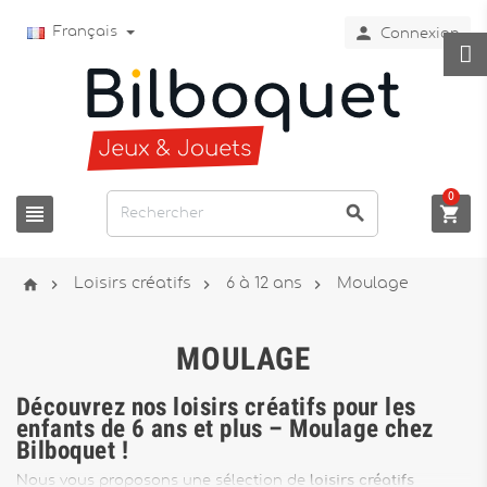

Français
Connexion
0







Loisirs créatifs
6 à 12 ans
Moulage
MOULAGE
Découvrez nos loisirs créatifs pour les
enfants de 6 ans et plus – Moulage chez
Bilboquet !
Nous vous proposons une sélection de
loisirs créatifs