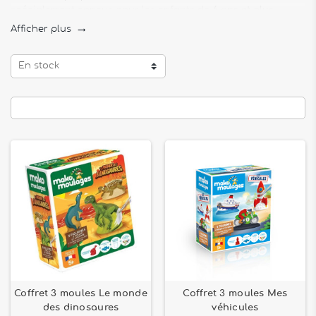
spécialement conçus pour les enfants de
6 ans et plus
.
Plongez dans l'univers magique du
moulage
et laissez votre
Afficher plus

créativité prendre vie avec nos kits de moulage variés et
amusants.
En stock
Explorez notre gamme de kits de moulage
Les kits de
moulage pour enfants
sont parfaits pour éveiller
l'imagination et les compétences artistiques des plus jeunes.
Découvrez les
Coffret 3 moules Destination savane
, où les
enfants peuvent recréer les animaux sauvages de la savane.
Pour les amateurs de dinosaures, notre
Coffret 3 moules Le
monde des dinosaures
est un incontournable, permettant de
créer des figurines de dinosaures réalistes et passionnantes.
Des activités créatives et éducatives
Les
loisirs créatifs
sont non seulement amusants mais aussi
éducatifs. Avec les
kits de moulage
, les enfants apprennent à
suivre des instructions, développent leur motricité fine et
expriment leur créativité. Le
Professional Studio Poterie
de
Buki est un excellent choix pour les enfants qui souhaitent
s'initier à l'art de la poterie, tandis que notre
Coffret 5 moules
Coffret 3 moules Le monde
Coffret 3 moules Mes
Pirates à bord
permet de créer une flotte de navires de
des dinosaures
véhicules