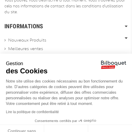
Vous pouvez vous désinscrire à tout moment. Vous trouverez pour
cela nos informations de contact dans les conditions d'utilisation
du site.
INFORMATIONS
Nouveaux Produits
Meilleures ventes
Promotions
Gestion
Archives produits
des Cookies
Notre site utilise des cookies nécessaires au bon fonctionnement du
Chèques cadeau
site. D’autres catégories de cookies peuvent être utilisées pour
personnaliser votre expérience, diffuser des offres commerciales
Contactez-nous
personnalisées ou réaliser des analyses pour optimiser notre offre.
Sitemap
Votre consentement peut être retiré à tout moment.
Site Professionnel
Lire la politique de confidentialité
Consentements certifiés par
Continuer sans
Réalisation du site :
Soledis