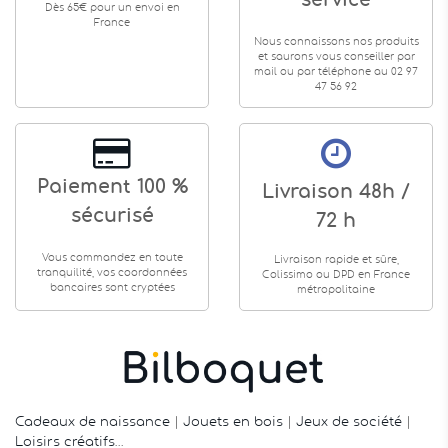
service
Dès 65€ pour un envoi en
France
Nous connaissons nos produits
et saurons vous conseiller par
mail ou par téléphone au 02 97
47 56 92
Paiement 100 %
Livraison 48h /
sécurisé
72 h
Vous commandez en toute
Livraison rapide et sûre,
tranquilité, vos coordonnées
Colissimo ou DPD en France
bancaires sont cryptées
métropolitaine
Cadeaux de naissance
|
Jouets en bois
|
Jeux de société
|
Loisirs créatifs
…