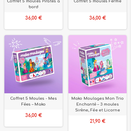
Coffret 5 moules Pirates à
Coffret 5 moules Ferme
bord
36,00 €
36,00 €
Coffret 5 Moules - Mes
Mako Moulages Mon Trio
Fées – Mako
Enchanté – 3 moules
Sirène, Fée et Licorne
36,00 €
21,90 €