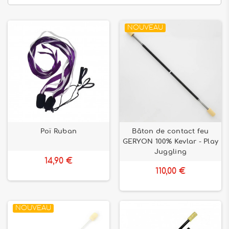
NOUVEAU
Poï Ruban
Bâton de contact feu
GERYON 100% Kevlar - Play
Juggling
14,90 €
110,00 €
NOUVEAU