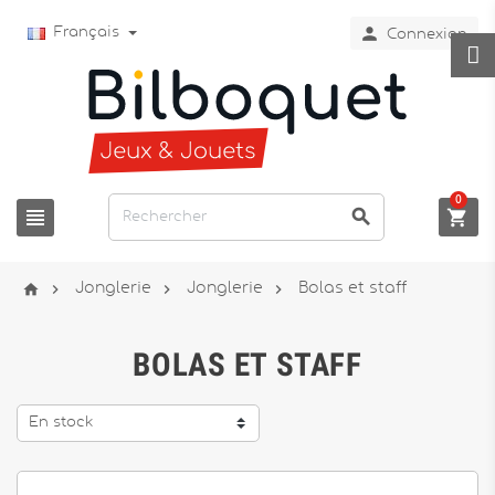

Français
Connexion
0







Jonglerie
Jonglerie
Bolas et staff
BOLAS ET STAFF
En stock