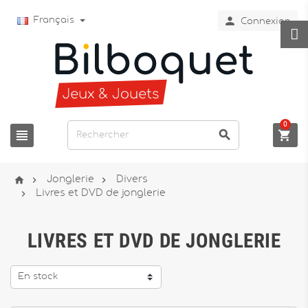

Français
Connexion
0






Jonglerie
Divers

Livres et DVD de jonglerie
LIVRES ET DVD DE JONGLERIE
En stock