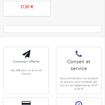
21,50 €
Conseil et
Livraison offerte
service
Dès 65€ pour un envoi en
France
Nous connaissons nos produits
et saurons vous conseiller par
mail ou par téléphone au 02 97
47 56 92