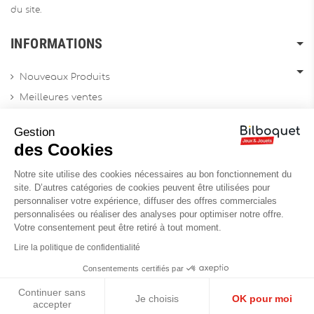
du site.
INFORMATIONS
Nouveaux Produits
Meilleures ventes
Promotions
Gestion
Archives produits
des Cookies
Notre site utilise des cookies nécessaires au bon fonctionnement du
Chèques cadeau
site. D’autres catégories de cookies peuvent être utilisées pour
personnaliser votre expérience, diffuser des offres commerciales
Contactez-nous
personnalisées ou réaliser des analyses pour optimiser notre offre.
Sitemap
Votre consentement peut être retiré à tout moment.
Site Professionnel
Lire la politique de confidentialité
Consentements certifiés par
Continuer sans
Réalisation du site :
Soledis
Je choisis
OK pour moi
accepter