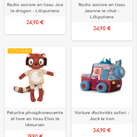
Radio sonore en tissu Joe
Radio sonore en tissu
le dragon - Lilliputiens
Jeanne le chat -
Lilliputiens
24,90 €
24,90 €
NOUVEAU
Peluche phosphorescente
Voiture d'activités safari -
et livre en tissu Elvis le
Jack le lion
lémurien
34,90 €
19,90 €