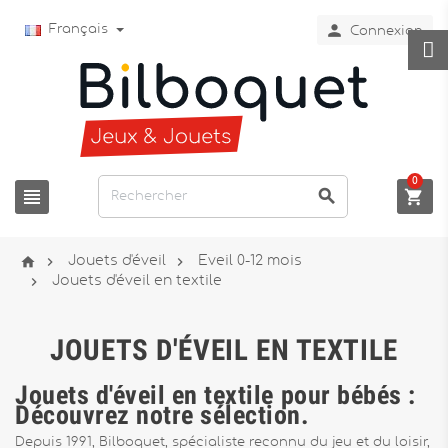

Français
Connexion
0






Jouets d'éveil
Eveil 0-12 mois

Jouets d'éveil en textile
JOUETS D'ÉVEIL EN TEXTILE
Jouets d'éveil en textile pour bébés :
Découvrez notre sélection.
Depuis 1991, Bilboquet, spécialiste reconnu du jeu et du loisir,