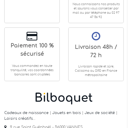
Nous connaissons nos produits
et saurons vous conseiller par
mail ou par téléphone au 02 97
47 56 92
Paiement 100 %
Livraison 48h /
sécurisé
72 h
Vous commandez en toute
Livraison rapide et sûre,
tranquilité, vos coordonnées
Colissimo ou DPD en France
bancaires sont cryptées
métropolitaine
Cadeaux de naissance
|
Jouets en bois
|
Jeux de société
|
Loisirs créatifs
…
9 rue Saint Guénhaël - 56000 VANNES