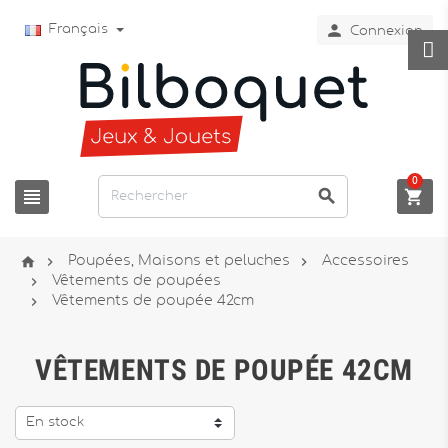

Français
Connexion
0






Poupées, Maisons et peluches
Accessoires

Vêtements de poupées

Vêtements de poupée 42cm
VÊTEMENTS DE POUPÉE 42CM
En stock