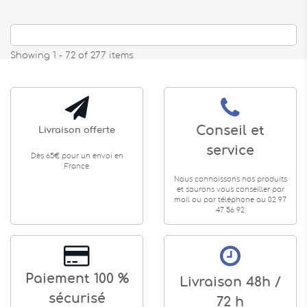
Showing 1 - 72 of 277 items
Conseil et
Livraison offerte
service
Dès 65€ pour un envoi en
France
Nous connaissons nos produits
et saurons vous conseiller par
mail ou par téléphone au 02 97
47 56 92
Paiement 100 %
Livraison 48h /
sécurisé
72 h