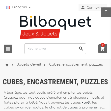

Français
Connexion
0






Jouets d'éveil
Cubes, encastrement, puzzles
CUBES, ENCASTREMENT, PUZZLES
A leur âge, les tout petits préfèrent empiler les objets.
Craquez pour nos cubes d’empilement à plusieurs motifs et
faites plaisir à bébé. Vous trouverez les cubes
Forêt
, les
cubes
pyramide rigolos
, le
chariot de cubes à promener
, etc.