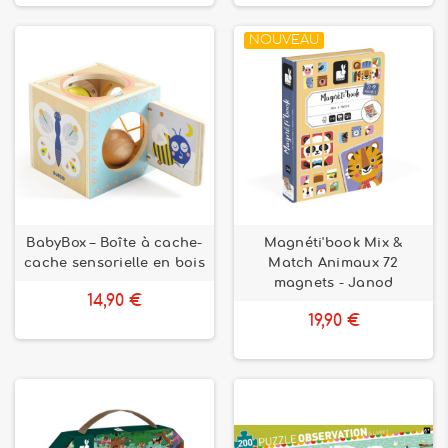
NOUVEAU
BabyBox – Boîte à cache-
Magnéti'book Mix &
cache sensorielle en bois
Match Animaux 72
magnets - Janod
14,90 €
19,90 €