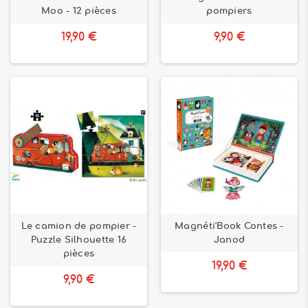
Moo - 12 pièces
pompiers
19,90 €
9,90 €
Le camion de pompier -
Magnéti'Book Contes -
Puzzle Silhouette 16
Janod
pièces
19,90 €
9,90 €