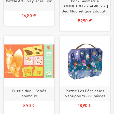
Puzzle Art 350 pièces Lion
Pack Géométrie
CONNETIX Pastel 40 pcs |
Jeu Magnétique Éducatif
16,50 €
59,90 €
Puzzle duo - Bébés
Puzzle Les Fées et les
animaux
Nénuphars - 36 pièces
8,90 €
18,90 €