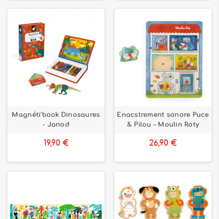
Magnéti'book Dinosaures
Enacstrement sonore Puce
- Janod
& Pilou – Moulin Roty
19,90 €
26,90 €