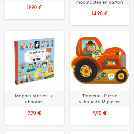
modulables en carton
disposerez d’une large sélection d’articles dans notre
19,90 €
rubrique cubes, encastrement, puzzles.
14,90 €
Magneti'stories Le
Tracteur – Puzzle
chantier
silhouette 16 pièces
9,90 €
9,90 €