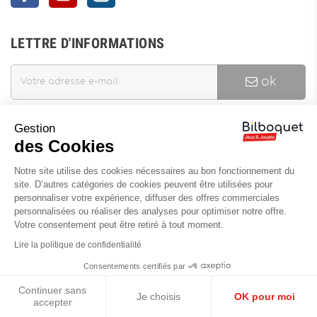
LETTRE D'INFORMATIONS
ok
Gestion
J'accepte les termes et conditions et la politique de
des Cookies
confidentialité
Vous pouvez vous désinscrire à tout moment. Vous trouverez pour
Notre site utilise des cookies nécessaires au bon fonctionnement du
cela nos informations de contact dans les conditions d'utilisation
site. D’autres catégories de cookies peuvent être utilisées pour
du site.
personnaliser votre expérience, diffuser des offres commerciales
personnalisées ou réaliser des analyses pour optimiser notre offre.
INFORMATIONS
Votre consentement peut être retiré à tout moment.
Lire la politique de confidentialité
Nouveaux Produits
Consentements certifiés par
Meilleures ventes
Continuer sans
Promotions
Je choisis
OK pour moi
accepter
Archives produits