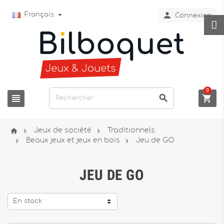

Français
Connexion
0






Jeux de société
Traditionnels


Beaux jeux et jeux en bois
Jeu de GO
JEU DE GO
En stock