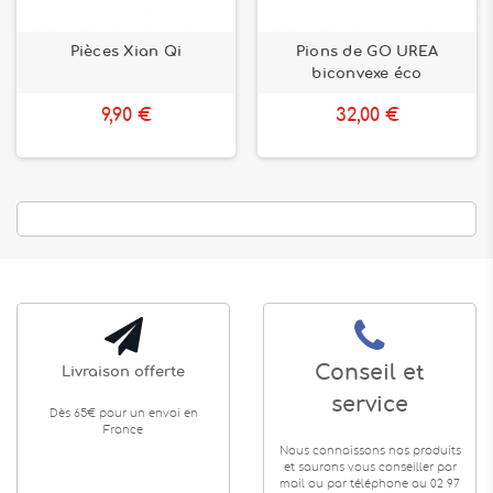
Pièces Xian Qi
Pions de GO UREA
biconvexe éco
9,90 €
32,00 €
Conseil et
Livraison offerte
service
Dès 65€ pour un envoi en
France
Nous connaissons nos produits
et saurons vous conseiller par
mail ou par téléphone au 02 97