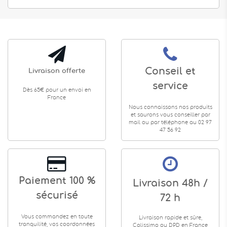
Conseil et
Livraison offerte
service
Dès 65€ pour un envoi en
France
Nous connaissons nos produits
et saurons vous conseiller par
mail ou par téléphone au 02 97
47 56 92
Paiement 100 %
Livraison 48h /
sécurisé
72 h
Vous commandez en toute
Livraison rapide et sûre,
tranquilité, vos coordonnées
Colissimo ou DPD en France