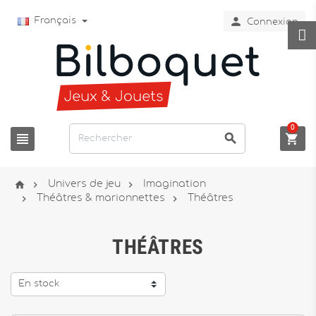

Français
Connexion
0






Univers de jeu
Imagination


Théâtres & marionnettes
Théâtres
THÉÂTRES
En stock