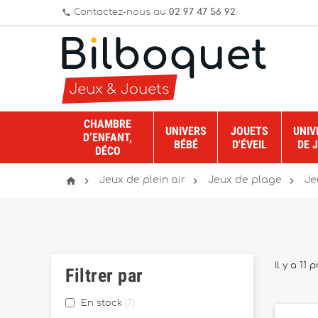
Contactez-nous au
02 97 47 56 92
phone
CHAMBRE
UNIVERS
JOUETS
UNIV
D’ENFANT,
BÉBÉ
D'ÉVEIL
DE 
DÉCO




Jeux de plein air
Jeux de plage
Je
Il y a 11 
Filtrer par
En stock
7