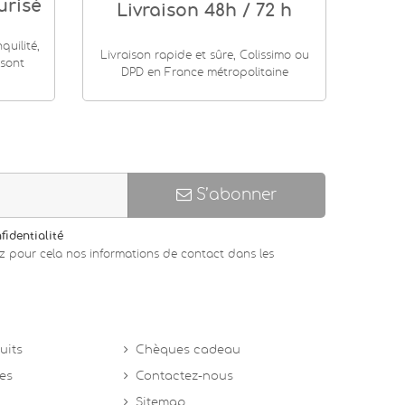
urisé
Livraison 48h / 72 h
uilité,
Livraison rapide et sûre, Colissimo ou
 sont
DPD en France métropolitaine
S’abonner
fidentialité
z pour cela nos informations de contact dans les
uits
Chèques cadeau
tes
Contactez-nous
Sitemap