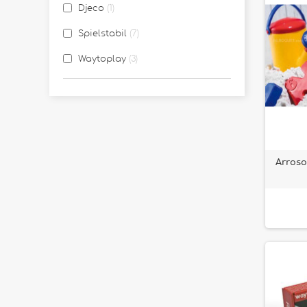
Djeco
1
Spielstabil
7
Waytoplay
3
Arroso