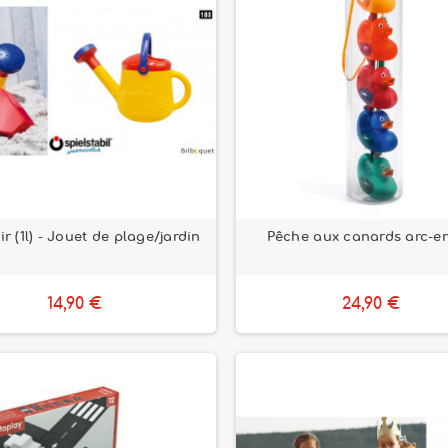
ir (1l) - Jouet de plage/jardin
Pêche aux canards arc-en
14,90 €
24,90 €