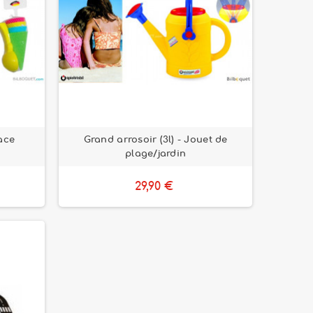
lace
Grand arrosoir (3l) - Jouet de
plage/jardin
29,90 €