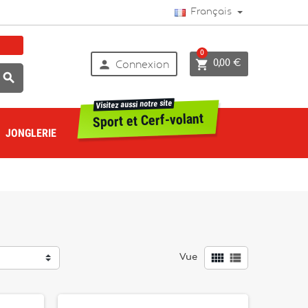
Français
0


0,00 €
Connexion

Visitez aussi notre site
Sport et Cerf-volant
JONGLERIE


Vue