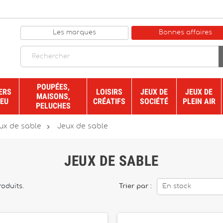
Les marques
Bonnes affaires
POUPÉES,
ERS
LOISIRS
JEUX DE
JEUX DE
MAISONS,
JEU
CRÉATIFS
SOCIÉTÉ
PLEIN AIR
PELUCHES

ux de sable
Jeux de sable
JEUX DE SABLE
produits.
Trier par :
En stock