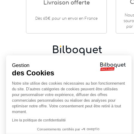
C
Livraison offerte
Nous
Dès 65€ pour un envoi en France
sauro
par 
Cadeaux de naissance
|
Jouets en bois
|
Jeux de
Gestion
société
|
Loisirs créatifs
…
des Cookies
9 rue Saint Guénhaël - 56000 VANNES
Notre site utilise des cookies nécessaires au bon fonctionnement
Centre historique de Vannes
du site. D’autres catégories de cookies peuvent être utilisées
Près de la cathédrale
pour personnaliser votre expérience, diffuser des offres
commerciales personnalisées ou réaliser des analyses pour
02 97 47 56 92
optimiser notre offre. Votre consentement peut être retiré à tout
contact@bilboquet.com
moment.
Lire la politique de confidentialité
NOUS SUIVRE
Consentements certifiés par