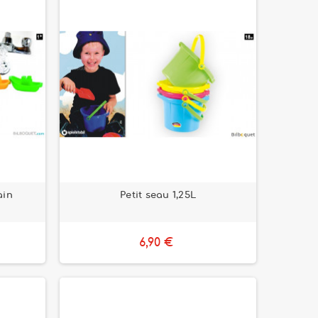
ain
Petit seau 1,25L
6,90 €