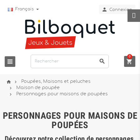

Français
Connexion
0





Poupées, Maisons et peluches

Maison de poupée

Personnages pour maisons de poupées
PERSONNAGES POUR MAISONS DE
POUPÉES
Découvrez notre collection de personnages