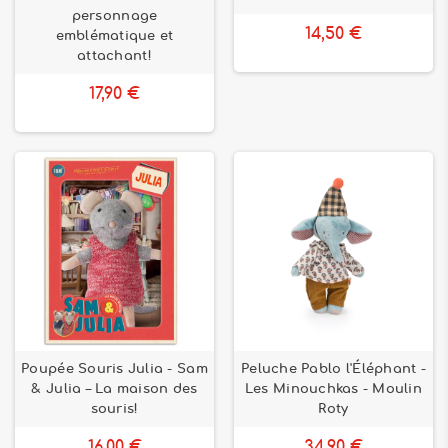
personnage
14,50 €
emblématique et
attachant!
17,90 €
Poupée Souris Julia - Sam
Peluche Pablo l'Éléphant -
& Julia – La maison des
Les Minouchkas - Moulin
souris!
Roty
16,00 €
34,90 €