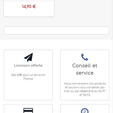
14,90 €
Conseil et
Livraison offerte
service
Dès 65€ pour un envoi en
France
Nous connaissons nos produits
et saurons vous conseiller par
mail ou par téléphone au 02 97
47 56 92