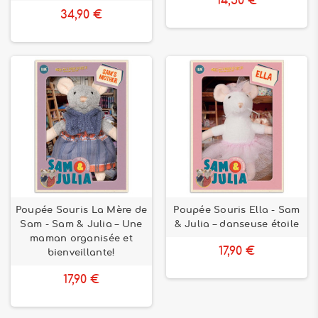
14,50 €
figurines sont non seulement amusantes mais aussi
34,90 €
éducatives, aidant les enfants à apprendre tout en
s'amusant.
Explorez notre gamme complète de personnages pour
maisons de poupées et laissez chaque jeu devenir une
aventure inoubliable. Chez Bilboquet Jeux et Jouets, nous
nous engageons à offrir des produits de qualité qui
apportent joie et éducation à chaque enfant. Transformez
chaque maison de poupée en un foyer chaleureux et vivant
avec nos personnages uniques !
Découvrez notre collection dès aujourd'hui et laissez la
magie opérer !
Poupée Souris La Mère de
Poupée Souris Ella - Sam
Sam - Sam & Julia – Une
& Julia – danseuse étoile
maman organisée et
17,90 €
bienveillante!
17,90 €