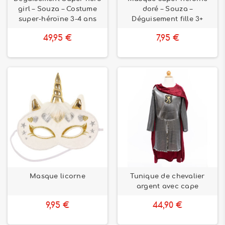
girl – Souza – Costume
doré – Souza –
super-héroïne 3-4 ans
Déguisement fille 3+
49,95 €
7,95 €
Masque licorne
Tunique de chevalier
argent avec cape
9,95 €
44,90 €