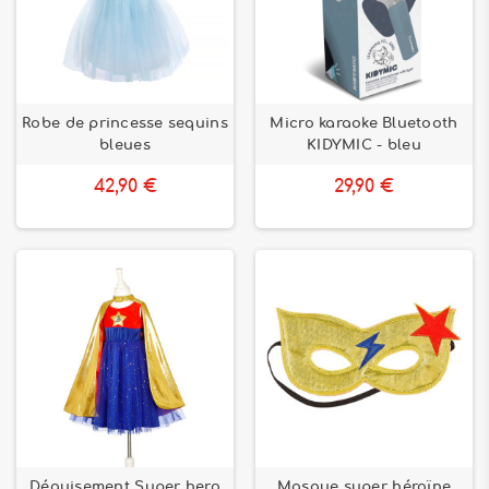
Robe de princesse sequins
Micro karaoke Bluetooth
bleues
KIDYMIC - bleu
42,90 €
29,90 €
Déguisement Super hero
Masque super héroïne