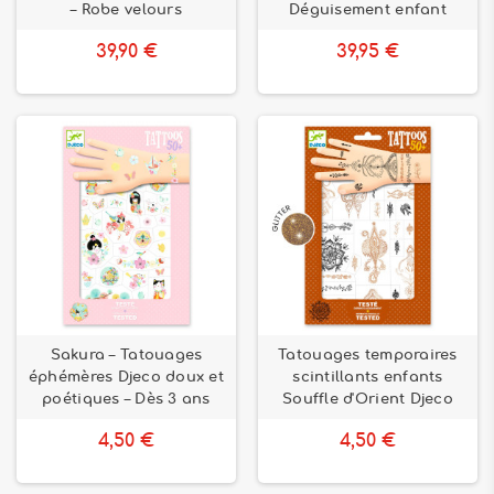
– Robe velours
Déguisement enfant
39,90 €
39,95 €
Sakura – Tatouages
Tatouages temporaires
éphémères Djeco doux et
scintillants enfants
poétiques – Dès 3 ans
Souffle d'Orient Djeco
4,50 €
4,50 €