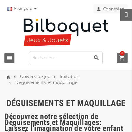

Français
Connexion
0






Univers de jeu
Imitation

Déguisements et maquillage
DÉGUISEMENTS ET MAQUILLAGE
Découvrez notre sélection de
Déguisements et Maquillages:
Laissez l'imagination de votre enfant