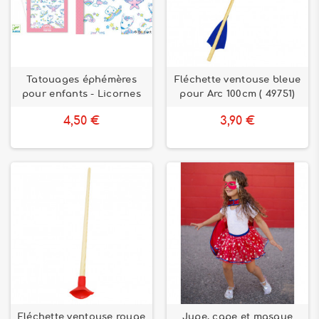
Tatouages éphémères
Fléchette ventouse bleue
pour enfants - Licornes
pour Arc 100cm ( 49751)
4,50 €
3,90 €
Fléchette ventouse rouge
Jupe, cape et masque