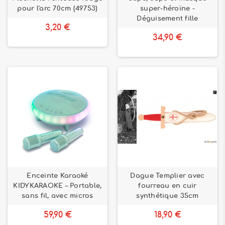
pour l'arc 70cm (49753)
super-héroïne -
Déguisement fille
3,20 €
34,90 €
Enceinte Karaoké
Dague Templier avec
KIDYKARAOKE – Portable,
fourreau en cuir
sans fil, avec micros
synthétique 35cm
59,90 €
18,90 €