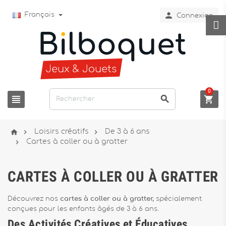

Français
Connexion
0






Loisirs créatifs
De 3 à 6 ans

Cartes à coller ou à gratter
CARTES À COLLER OU À GRATTER
Découvrez nos
cartes à coller ou à gratter,
spécialement
conçues pour les enfants âgés de 3 à 6 ans.
Des Activités Créatives et Éducatives