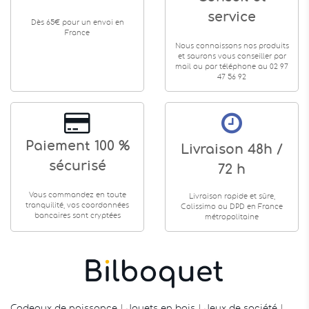
service
Dès 65€ pour un envoi en
France
Nous connaissons nos produits
et saurons vous conseiller par
mail ou par téléphone au 02 97
47 56 92
Paiement 100 %
Livraison 48h /
sécurisé
72 h
Vous commandez en toute
Livraison rapide et sûre,
tranquilité, vos coordonnées
Colissimo ou DPD en France
bancaires sont cryptées
métropolitaine
Cadeaux de naissance
|
Jouets en bois
|
Jeux de société
|