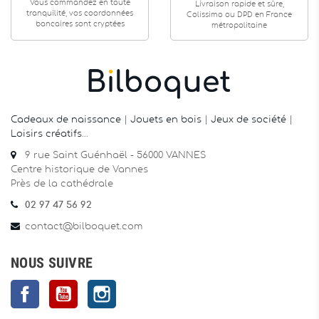
Vous commandez en toute
Livraison rapide et sûre,
tranquilité, vos coordonnées
Colissimo ou DPD en France
bancaires sont cryptées
métropolitaine
Cadeaux de naissance
|
Jouets en bois
|
Jeux de société
|
Loisirs créatifs
…
9 rue Saint Guénhaël - 56000 VANNES
Centre historique de Vannes
Près de la cathédrale
02 97 47 56 92
contact@bilboquet.com
NOUS SUIVRE
Facebook
YouTube
Instagram