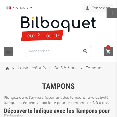

Français
Connexion
0







Loisirs créatifs
De 3 à 6 ans
Tampons
TAMPONS
Plongez dans l'univers fascinant des tampons, une activité
ludique et éducative parfaite pour les enfants de 3 à 6 ans.
Découverte ludique avec les Tampons pour
Enfants