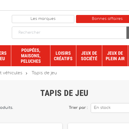
Les marques
Bonnes affaires
POUPÉES,
ERS
LOISIRS
JEUX DE
JEUX DE
MAISONS,
JEU
CRÉATIFS
SOCIÉTÉ
PLEIN AIR
PELUCHES

t véhicules
Tapis de jeu
TAPIS DE JEU
roduits.
Trier par :
En stock