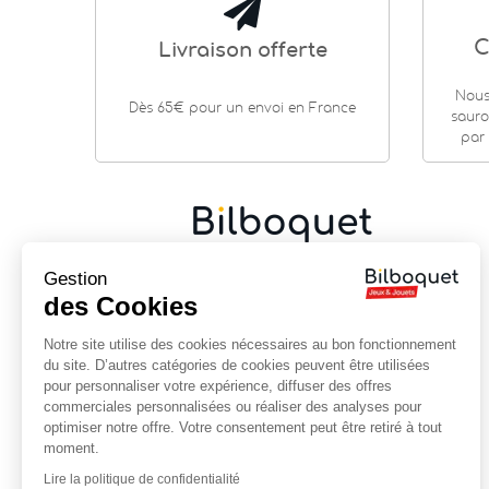
C
Livraison offerte
Nous
Dès 65€ pour un envoi en France
sauro
par 
Cadeaux de naissance
|
Jouets en bois
|
Jeux de
Gestion
société
|
Loisirs créatifs
…
des Cookies
9 rue Saint Guénhaël - 56000 VANNES
Notre site utilise des cookies nécessaires au bon fonctionnement
Centre historique de Vannes
du site. D’autres catégories de cookies peuvent être utilisées
Près de la cathédrale
pour personnaliser votre expérience, diffuser des offres
commerciales personnalisées ou réaliser des analyses pour
02 97 47 56 92
optimiser notre offre. Votre consentement peut être retiré à tout
contact@bilboquet.com
moment.
Lire la politique de confidentialité