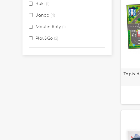
Buki
1
Janod
4
Moulin Roty
1
Play&Go
2
Tapis d