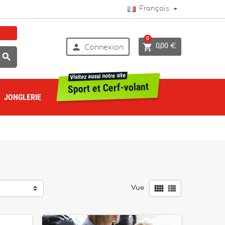
Français
0


0,00 €
Connexion

Visitez aussi notre site
Sport et Cerf-volant
JONGLERIE


Vue