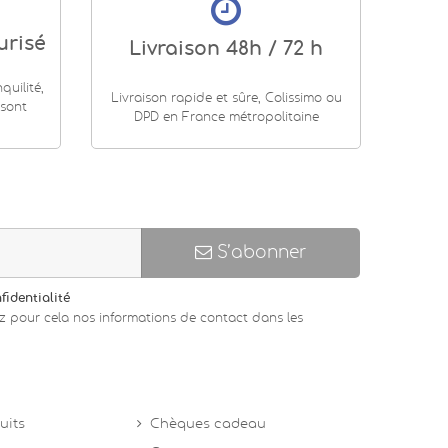
urisé
Livraison 48h / 72 h
uilité,
Livraison rapide et sûre, Colissimo ou
 sont
DPD en France métropolitaine
S’abonner
fidentialité
z pour cela nos informations de contact dans les
uits
Chèques cadeau