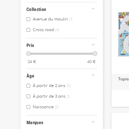
Collection
Avenue du moulin
1
Cross road
4
Prix
24
€
40
€
Âge
Tapis
À partir de 2 ans
5
À partir de 3 ans
1
Naissance
2
Marques