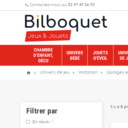
Contactez-nous au
02 97 47 56 92
phone
CHAMBRE
UNIVERS
JOUETS
UNIV
D’ENFANT,
BÉBÉ
D'ÉVEIL
DE 
DÉCO




Univers de jeu
Imitation
Garages e
Il y a 8 p
Filtrer par
En stock
7