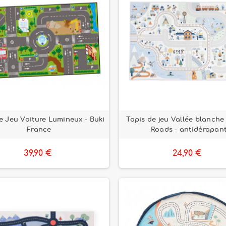
e Jeu Voiture Lumineux - Buki
Tapis de jeu Vallée blanche
France
Roads - antidérapan
39,90 €
24,90 €