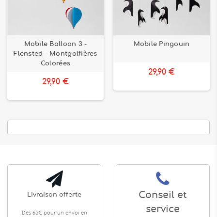
Mobile Balloon 3 -
Mobile Pingouin
Flensted – Montgolfières
Colorées
29,90 €
29,90 €
Conseil et
Livraison offerte
service
Dès 65€ pour un envoi en