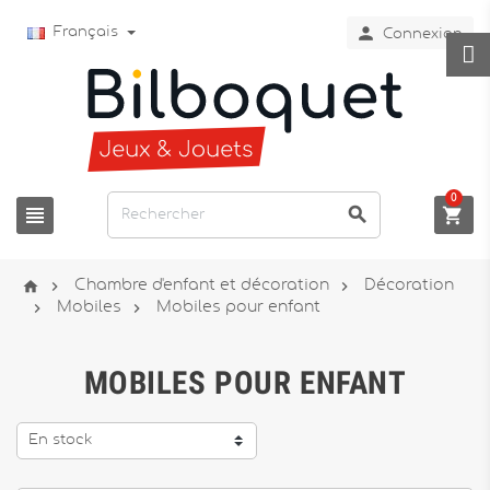

Français
Connexion
0






Chambre d'enfant et décoration
Décoration


Mobiles
Mobiles pour enfant
MOBILES POUR ENFANT
En stock