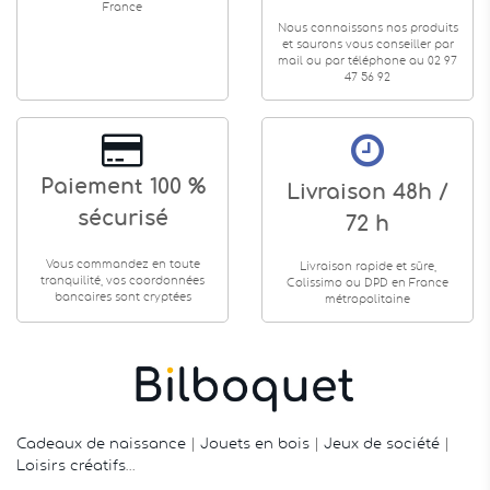
France
Nous connaissons nos produits
et saurons vous conseiller par
mail ou par téléphone au 02 97
47 56 92
Paiement 100 %
Livraison 48h /
sécurisé
72 h
Vous commandez en toute
Livraison rapide et sûre,
tranquilité, vos coordonnées
Colissimo ou DPD en France
bancaires sont cryptées
métropolitaine
Cadeaux de naissance
|
Jouets en bois
|
Jeux de société
|
Loisirs créatifs
…