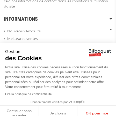
cela nos informations de contact dans les conditions d'utilisation
du site.
INFORMATIONS
Nouveaux Produits
Meilleures ventes
Promotions
Gestion
Archives produits
des Cookies
Notre site utilise des cookies nécessaires au bon fonctionnement du
Chèques cadeau
site. D’autres catégories de cookies peuvent être utilisées pour
personnaliser votre expérience, diffuser des offres commerciales
Contactez-nous
personnalisées ou réaliser des analyses pour optimiser notre offre.
Sitemap
Votre consentement peut être retiré à tout moment.
Site Professionnel
Lire la politique de confidentialité
Consentements certifiés par
Continuer sans
Réalisation du site :
Soledis
Je choisis
OK pour moi
accepter