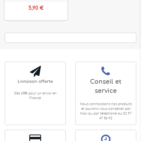
5,90 €
Conseil et
Livraison offerte
service
Dès 65€ pour un envoi en
France
Nous connaissons nos produits
et saurons vous conseiller par
mail ou par téléphone au 02 97
47 56 92