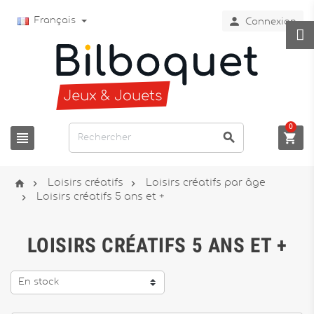

Français
Connexion
0






Loisirs créatifs
Loisirs créatifs par âge

Loisirs créatifs 5 ans et +
LOISIRS CRÉATIFS 5 ANS ET +
En stock