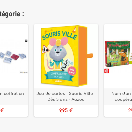
tégorie :
n coffret en
Jeu de cartes - Souris Ville -
Nom d'un 
s
Dès 5 ans - Auzou
coopérat
 €
9,95 €
2