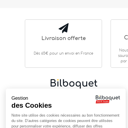
C
Livraison offerte
Nous
Dès 65€ pour un envoi en France
sauro
par 
Gestion
Cadeaux de naissance
|
Jouets en bois
|
Jeux de
société
|
Loisirs créatifs
…
des Cookies
9 rue Saint Guénhaël - 56000 VANNES
Notre site utilise des cookies nécessaires au bon fonctionnement
Centre historique de Vannes
du site. D’autres catégories de cookies peuvent être utilisées
Près de la cathédrale
pour personnaliser votre expérience, diffuser des offres