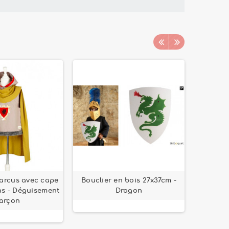
arcus avec cape
Bouclier en bois 27x37cm -
Perles e
ans - Déguisement
Dragon
arçon