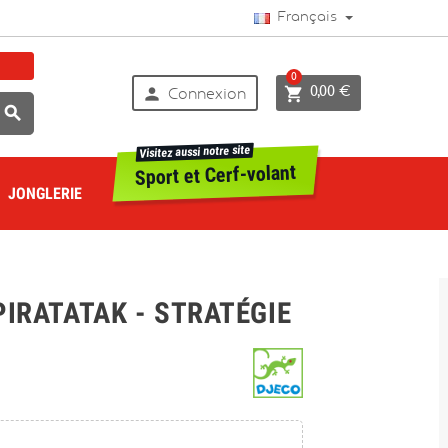
Français
0


0,00 €
Connexion

Visitez aussi notre site
Sport et Cerf-volant
JONGLERIE
PIRATATAK - STRATÉGIE