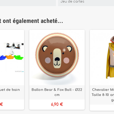
Jeu de cartes
t ont également acheté...
ouet de bain
Ballon Bear & Fox Ball - Ø22
Chevalier M
cm
Taille 8-10 
g
 €
6,90 €