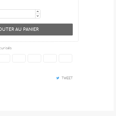
OUTER AU PANIER
curisés
TWEET