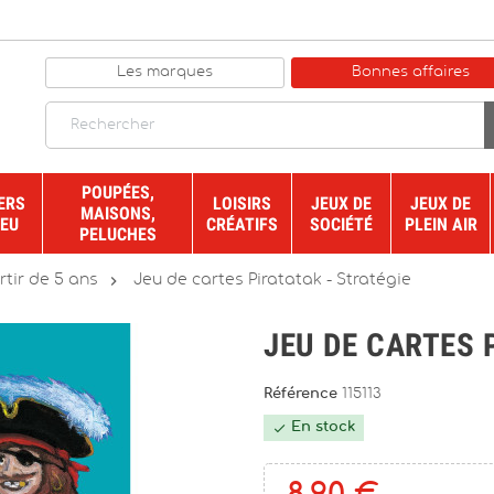
Les marques
Bonnes affaires
POUPÉES,
ERS
LOISIRS
JEUX DE
JEUX DE
MAISONS,
JEU
CRÉATIFS
SOCIÉTÉ
PLEIN AIR
PELUCHES

rtir de 5 ans
Jeu de cartes Piratatak - Stratégie
JEU DE CARTES 
Référence
115113
En stock
