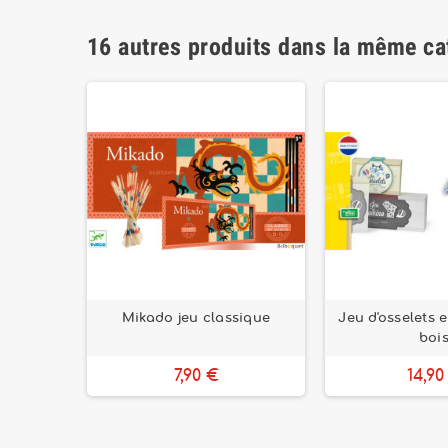
16 autres produits dans la même ca
dines -
Mikado jeu classique
Jeu d'osselets e
lle
boi
7,90 €
14,90