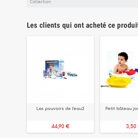
Collection
Les clients qui ont acheté ce produi
 pirate
Les pouvoirs de l'eau2
Petit bâteau j
ns
44,90 €
3,50