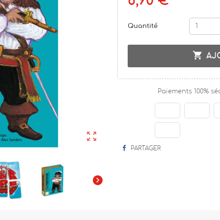
8,90 €
Quantité

AJ
Paiements 100% sé

PARTAGER
