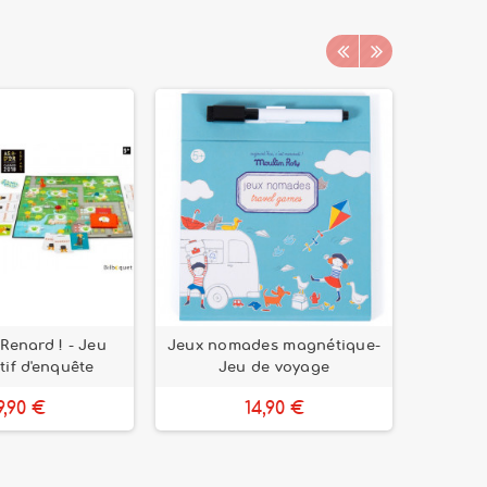
Renard ! - Jeu
Jeux nomades magnétique-
Caballo
if d'enquête
Jeu de voyage
de St
9,90 €
14,90 €