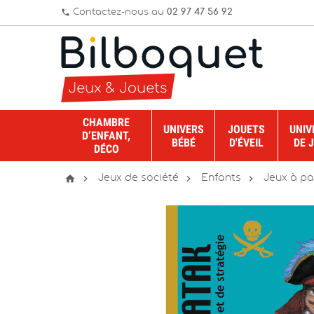
Contactez-nous au
02 97 47 56 92
phone
CHAMBRE
UNIVERS
JOUETS
UNIV
D’ENFANT,
BÉBÉ
D'ÉVEIL
DE 
DÉCO




Jeux de société
Enfants
Jeux à pa