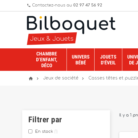
Contactez-nous au
02 97 47 56 92
phone
CHAMBRE
UNIVERS
JOUETS
UNIV
D’ENFANT,
BÉBÉ
D'ÉVEIL
DE 
DÉCO



Jeux de société
Casses têtes et puzzl
Il y a 1 p
Filtrer par
En stock
1