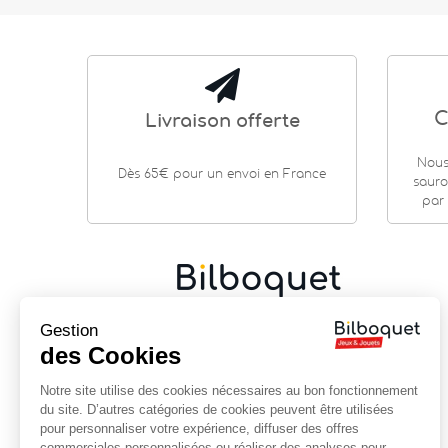
C
Livraison offerte
Nous
Dès 65€ pour un envoi en France
sauro
par 
Cadeaux de naissance
|
Jouets en bois
|
Jeux de
Gestion
société
|
Loisirs créatifs
…
des Cookies
9 rue Saint Guénhaël - 56000 VANNES
Notre site utilise des cookies nécessaires au bon fonctionnement
Centre historique de Vannes
du site. D’autres catégories de cookies peuvent être utilisées
Près de la cathédrale
pour personnaliser votre expérience, diffuser des offres
commerciales personnalisées ou réaliser des analyses pour
02 97 47 56 92