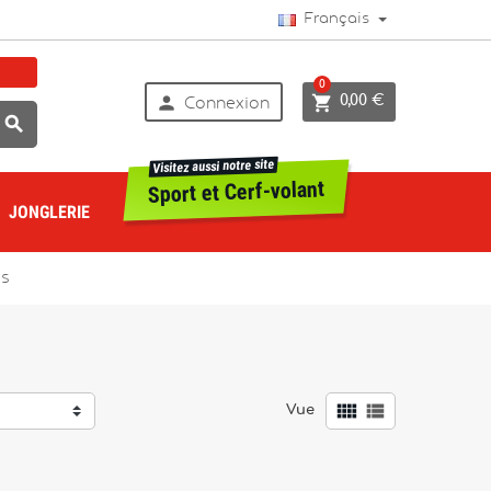
Français
0


0,00 €
Connexion

Visitez aussi notre site
Sport et Cerf-volant
JONGLERIE
es


Vue