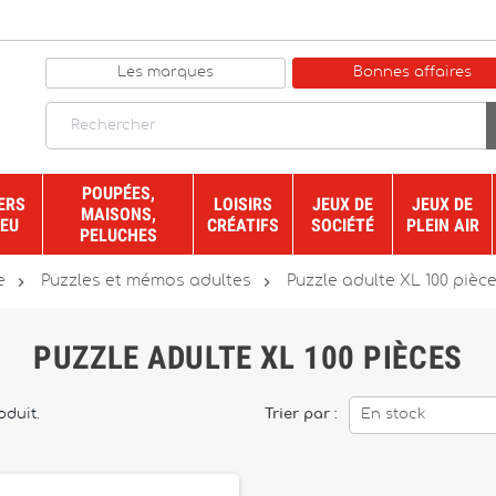
Les marques
Bonnes affaires
POUPÉES,
ERS
LOISIRS
JEUX DE
JEUX DE
MAISONS,
JEU
CRÉATIFS
SOCIÉTÉ
PLEIN AIR
PELUCHES


e
Puzzles et mémos adultes
Puzzle adulte XL 100 pièc
PUZZLE ADULTE XL 100 PIÈCES
roduit.
Trier par :
En stock