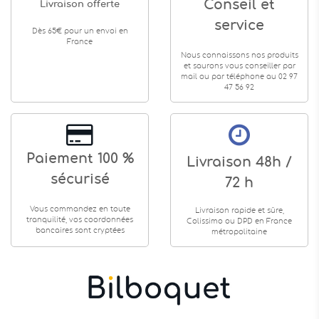
Conseil et
Livraison offerte
service
Dès 65€ pour un envoi en
France
Nous connaissons nos produits
et saurons vous conseiller par
mail ou par téléphone au 02 97
47 56 92
Paiement 100 %
Livraison 48h /
sécurisé
72 h
Vous commandez en toute
Livraison rapide et sûre,
tranquilité, vos coordonnées
Colissimo ou DPD en France
bancaires sont cryptées
métropolitaine