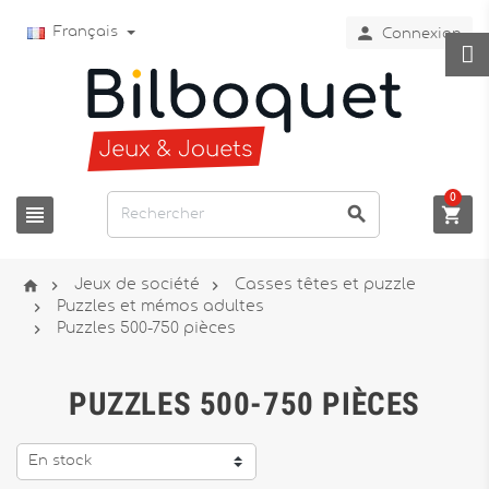

Français
Connexion
0






Jeux de société
Casses têtes et puzzle

Puzzles et mémos adultes

Puzzles 500-750 pièces
PUZZLES 500-750 PIÈCES
En stock