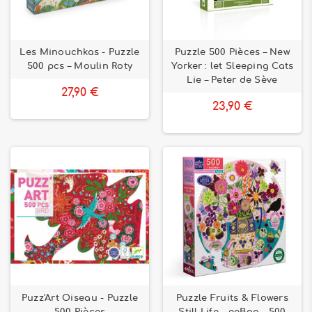
Les Minouchkas - Puzzle
Puzzle 500 Pièces – New
500 pcs – Moulin Roty
Yorker : let Sleeping Cats
Lie – Peter de Sève
27,90 €
23,90 €
Puzz'Art Oiseau - Puzzle
Puzzle Fruits & Flowers