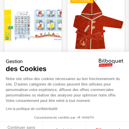
NOUVEAU
Lettre train
Peignoir 2/4 ans Panda
Gestion
roux terracotta avec
des Cookies
prénom à broder
3,90 €
Notre site utilise des cookies nécessaires au bon fonctionnement du
59,90 €
site. D’autres catégories de cookies peuvent être utilisées pour
personnaliser votre expérience, diffuser des offres commerciales
personnalisées ou réaliser des analyses pour optimiser notre offre.
Votre consentement peut être retiré à tout moment.
NOUVEAU
Lire la politique de confidentialité
Consentements certifiés par
Continuer sans