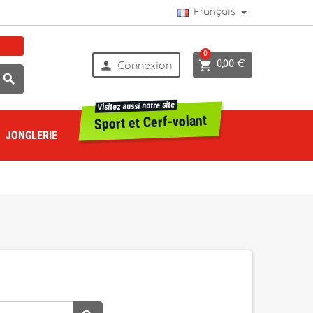
Français
0


0,00 €
Connexion

Visitez aussi notre site
Sport et Cerf-volant
JONGLERIE