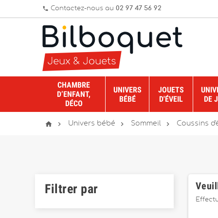
Contactez-nous au
02 97 47 56 92
phone
CHAMBRE
UNIVERS
JOUETS
UNIV
D’ENFANT,
BÉBÉ
D'ÉVEIL
DE 
DÉCO




Univers bébé
Sommeil
Coussins d'
Veuil
Filtrer par
Effect