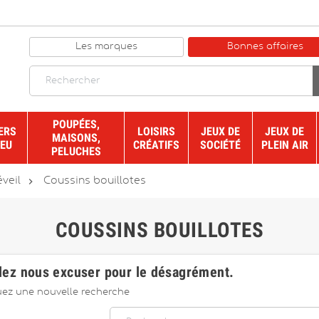
Les marques
Bonnes affaires
POUPÉES,
ERS
LOISIRS
JEUX DE
JEUX DE
MAISONS,
JEU
CRÉATIFS
SOCIÉTÉ
PLEIN AIR
PELUCHES

éveil
Coussins bouillotes
COUSSINS BOUILLOTES
lez nous excuser pour le désagrément.
uez une nouvelle recherche