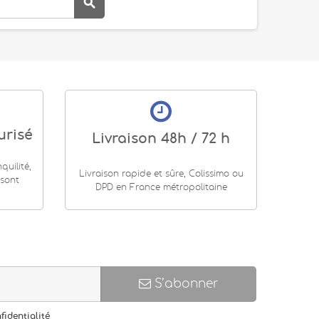

urisé
Livraison 48h / 72 h
uilité,
Livraison rapide et sûre, Colissimo ou
 sont
DPD en France métropolitaine
S’abonner
fidentialité