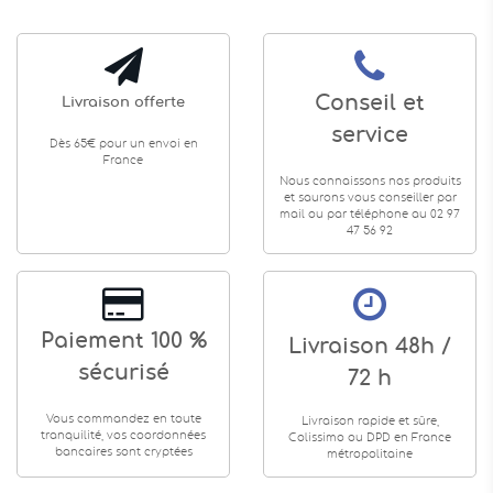
Conseil et
Livraison offerte
service
Dès 65€ pour un envoi en
France
Nous connaissons nos produits
et saurons vous conseiller par
mail ou par téléphone au 02 97
47 56 92
Paiement 100 %
Livraison 48h /
sécurisé
72 h
Vous commandez en toute
Livraison rapide et sûre,
tranquilité, vos coordonnées
Colissimo ou DPD en France
bancaires sont cryptées
métropolitaine