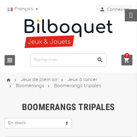

Français
Connexion
0






Jeux de plein air
Jeux à lancer


Boomerangs
Boomerangs tripales
BOOMERANGS TRIPALES
En stock