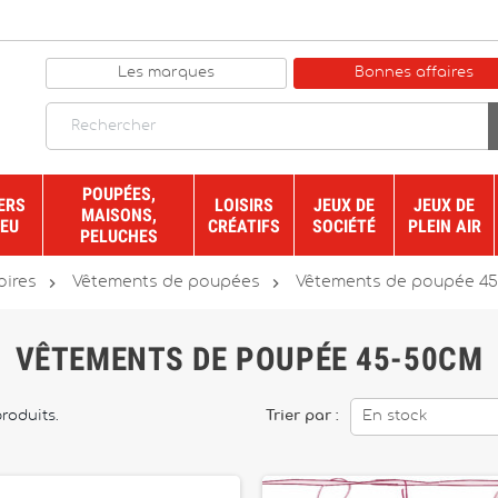
Les marques
Bonnes affaires
POUPÉES,
ERS
LOISIRS
JEUX DE
JEUX DE
MAISONS,
JEU
CRÉATIFS
SOCIÉTÉ
PLEIN AIR
PELUCHES


oires
Vêtements de poupées
Vêtements de poupée 4
VÊTEMENTS DE POUPÉE 45-50CM
produits.
Trier par :
En stock