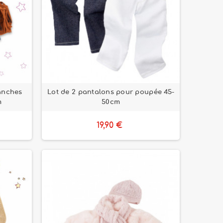
lanches
Lot de 2 pantalons pour poupée 45-
m
50cm
19,90 €