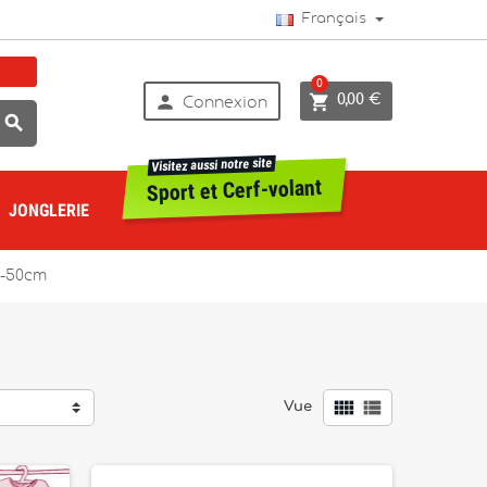
Français
0


0,00 €
Connexion

Visitez aussi notre site
Sport et Cerf-volant
JONGLERIE
5-50cm


Vue