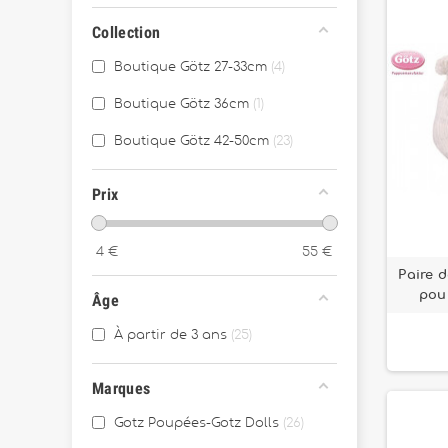
Collection
Boutique Götz 27-33cm
4
Boutique Götz 36cm
1
Boutique Götz 42-50cm
23
Prix
4
€
55
€
Paire 
pou
Âge
À partir de 3 ans
25
Marques
Gotz Poupées-Gotz Dolls
26