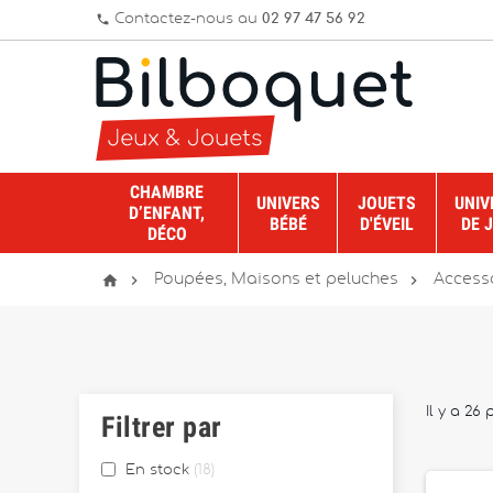
Contactez-nous au
02 97 47 56 92
phone
CHAMBRE
UNIVERS
JOUETS
UNIV
D’ENFANT,
BÉBÉ
D'ÉVEIL
DE 
DÉCO



Poupées, Maisons et peluches
Access
Il y a 26 
Filtrer par
En stock
18