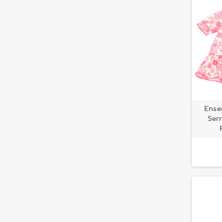
Ense
Serr