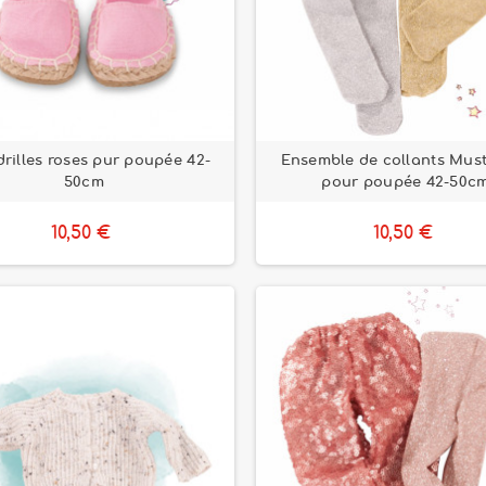
rilles roses pur poupée 42-
Ensemble de collants Mus
50cm
pour poupée 42-50c
10,50 €
10,50 €