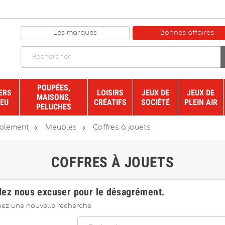
Les marques
Bonnes affaires
POUPÉES,
ERS
LOISIRS
JEUX DE
JEUX DE
MAISONS,
JEU
CRÉATIFS
SOCIÉTÉ
PLEIN AIR
PELUCHES


blement
Meubles
Coffres à jouets
COFFRES À JOUETS
lez nous excuser pour le désagrément.
uez une nouvelle recherche