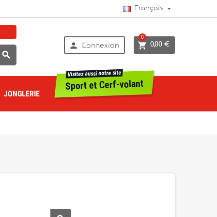
Français
0


0,00 €
Connexion

Visitez aussi notre site
Sport et Cerf-volant
JONGLERIE