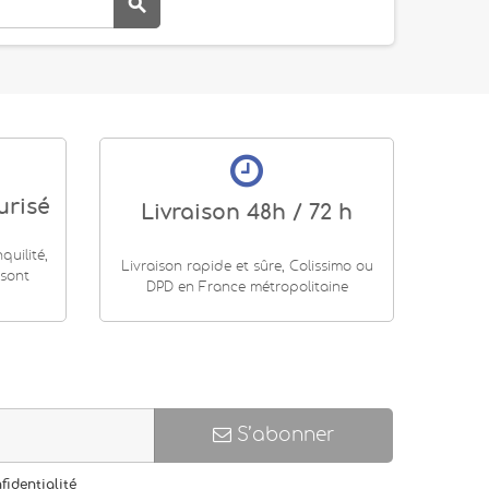

urisé
Livraison 48h / 72 h
uilité,
Livraison rapide et sûre, Colissimo ou
 sont
DPD en France métropolitaine
S’abonner
fidentialité