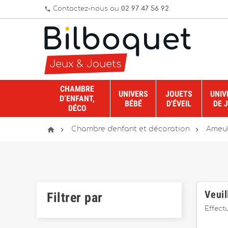
Contactez-nous au
02 97 47 56 92
phone
CHAMBRE
UNIVERS
JOUETS
UNIV
D’ENFANT,
BÉBÉ
D'ÉVEIL
DE 
DÉCO



Chambre d'enfant et décoration
Ameu
Veuil
Filtrer par
Effect