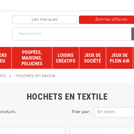
Les marques
Bonnes affaires
POUPÉES,
ERS
LOISIRS
JEUX DE
JEUX DE
MAISONS,
JEU
CRÉATIFS
SOCIÉTÉ
PLEIN AIR
PELUCHES

ets
Hochets en textile
HOCHETS EN TEXTILE
produits.
Trier par :
En stock