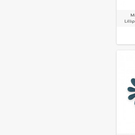
M
Lilli