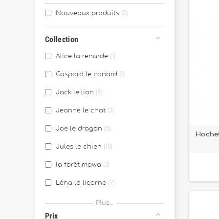
Nouveaux produits
5
Collection
Alice la renarde
1
Gaspard le canard
1
Jack le lion
8
Jeanne le chat
3
Joe le dragon
5
Hochet
Jules le chien
10
la forêt mawa
3
Léna la licorne
7
Léon le hérisson
1
Plus...
Prix