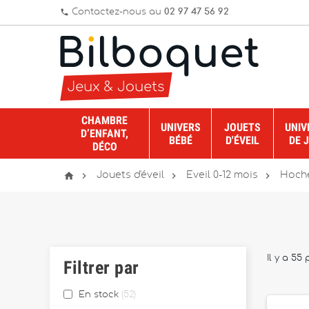
Contactez-nous au
02 97 47 56 92
phone
CHAMBRE
UNIVERS
JOUETS
UNIV
D’ENFANT,
BÉBÉ
D'ÉVEIL
DE 
DÉCO




Jouets d'éveil
Eveil 0-12 mois
Hoch
Il y a 55 
Filtrer par
En stock
52