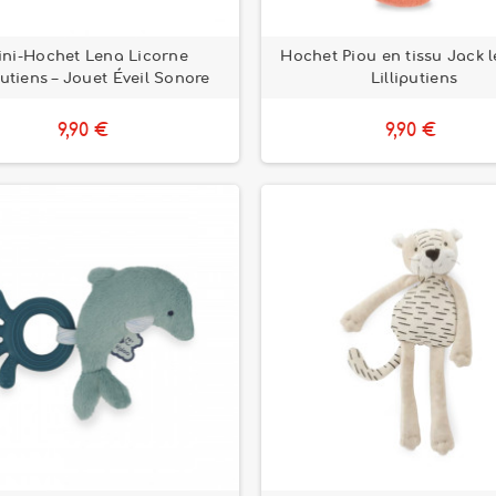
ini-Hochet Lena Licorne
Hochet Piou en tissu Jack le
putiens – Jouet Éveil Sonore
Lilliputiens
9,90 €
9,90 €