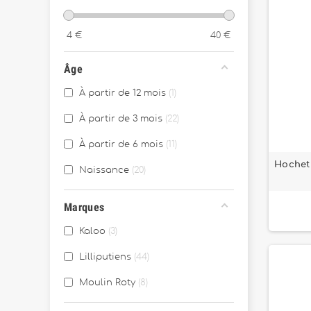
Louis le loup
1
Marius le rhinocéros
1
4
€
40
€
Petit Calme
3
Âge
Puce et Pilou
2
À partir de 12 mois
1
Stella le faon
5
À partir de 3 mois
22
Trois petits Lapins
3
À partir de 6 mois
11
Hochet 
Naissance
20
Marques
Kaloo
3
Lilliputiens
44
Moulin Roty
8