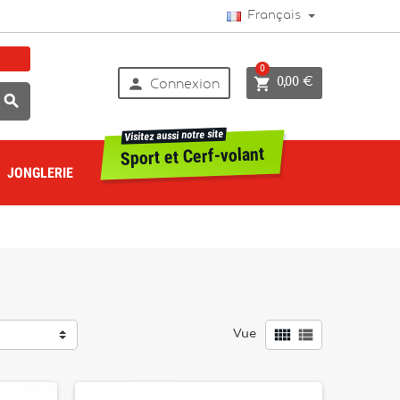
Français
0


0,00 €
Connexion

Visitez aussi notre site
Sport et Cerf-volant
JONGLERIE


Vue