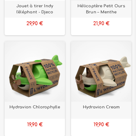
Jouet à tirer Indy
Hélicoptère Petit Ours
l'éléphant - Djeco
Brun – Menthe
29,90 €
21,90 €
Hydravion Chlorophylle
Hydravion Cream
19,90 €
19,90 €