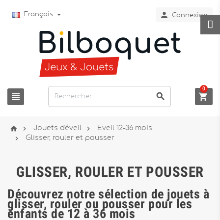

Français
Connexion
0






Jouets d'éveil
Eveil 12-36 mois

Glisser, rouler et pousser
GLISSER, ROULER ET POUSSER
Découvrez notre sélection de jouets à
glisser, rouler ou pousser pour les
enfants de 12 à 36 mois