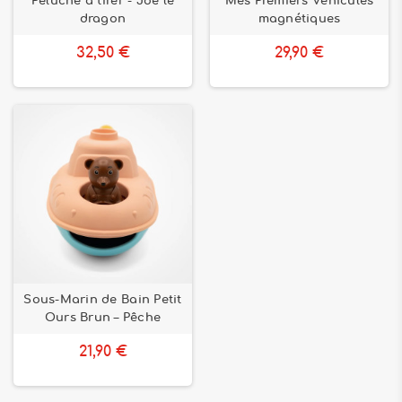
Peluche à tirer - Joe le
Mes Premiers Véhicules
dragon
magnétiques
32,50 €
29,90 €
Sous-Marin de Bain Petit
Ours Brun – Pêche
21,90 €