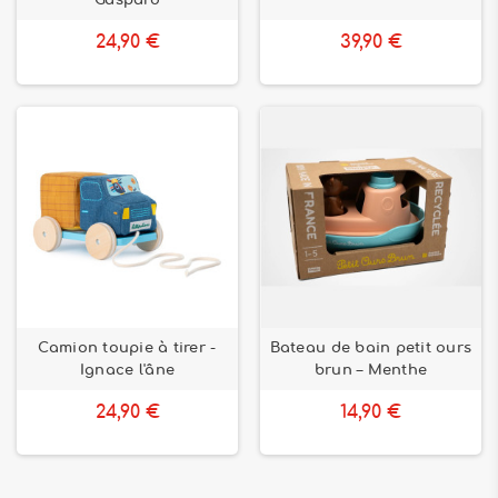
Gaspard
24,90 €
39,90 €
Camion toupie à tirer -
Bateau de bain petit ours
Ignace l'âne
brun – Menthe
24,90 €
14,90 €