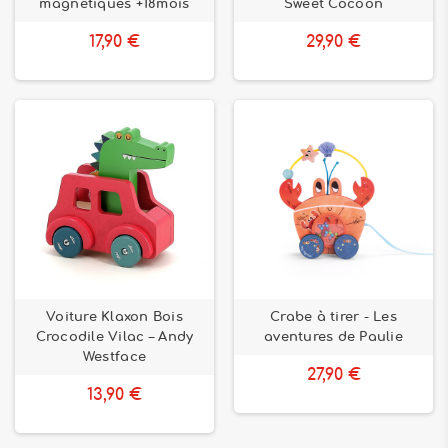
magnétiques +18mois
Sweet Cocoon
17,90 €
29,90 €
Voiture Klaxon Bois
Crabe à tirer - Les
Crocodile Vilac – Andy
aventures de Paulie
Westface
27,90 €
13,90 €