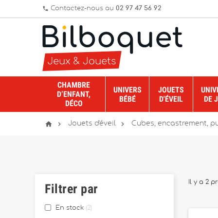
Contactez-nous au
02 97 47 56 92
phone
CHAMBRE
UNIVERS
JOUETS
UNIV
D’ENFANT,
BÉBÉ
D'ÉVEIL
DE 
DÉCO



Jouets d'éveil
Cubes, encastrement, p
Il y a 2 p
Filtrer par
En stock
2