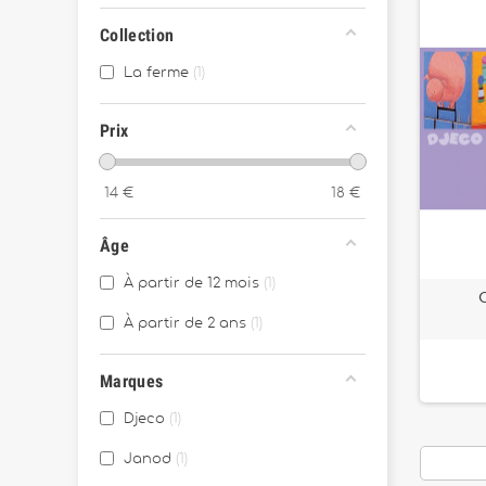
Collection
La ferme
1
Prix
14
€
18
€
Âge
À partir de 12 mois
1
À partir de 2 ans
1
Marques
Djeco
1
Janod
1