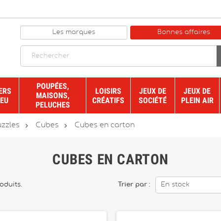
Les marques
Bonnes affaires
POUPÉES,
ERS
LOISIRS
JEUX DE
JEUX DE
MAISONS,
JEU
CRÉATIFS
SOCIÉTÉ
PLEIN AIR
PELUCHES


uzzles
Cubes
Cubes en carton
CUBES EN CARTON
roduits.
Trier par :
En stock