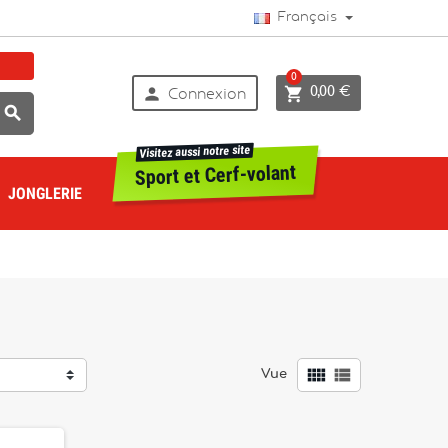
Français
0


0,00 €
Connexion

Visitez aussi notre site
Sport et Cerf-volant
JONGLERIE


Vue