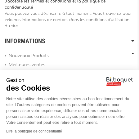
J'accepte les termes et conditions et la politique de
confidentialité
Vous pouvez vous désinscrire à tout moment. Vous trouverez pour
cela nos informations de contact dans les conditions d'utilisation
du site.
INFORMATIONS
Nouveaux Produits
Meilleures ventes
Promotions
Gestion
Archives produits
des Cookies
Notre site utilise des cookies nécessaires au bon fonctionnement du
Chèques cadeau
site. D’autres catégories de cookies peuvent être utilisées pour
personnaliser votre expérience, diffuser des offres commerciales
Contactez-nous
personnalisées ou réaliser des analyses pour optimiser notre offre.
Sitemap
Votre consentement peut être retiré à tout moment.
Site Professionnel
Lire la politique de confidentialité