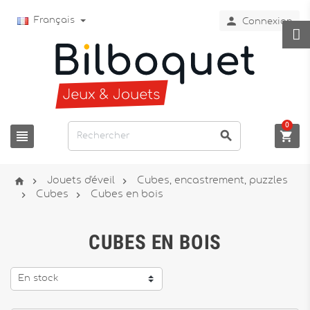

Français
Connexion
0






Jouets d'éveil
Cubes, encastrement, puzzles


Cubes
Cubes en bois
CUBES EN BOIS
En stock