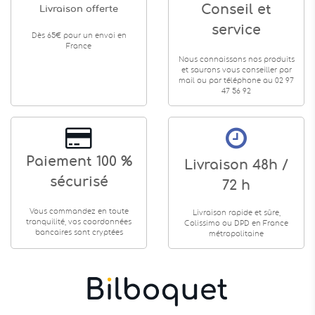
Conseil et
Livraison offerte
service
Dès 65€ pour un envoi en
France
Nous connaissons nos produits
et saurons vous conseiller par
mail ou par téléphone au 02 97
47 56 92
Paiement 100 %
Livraison 48h /
sécurisé
72 h
Vous commandez en toute
Livraison rapide et sûre,
tranquilité, vos coordonnées
Colissimo ou DPD en France
bancaires sont cryptées
métropolitaine