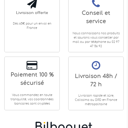
Conseil et
Livraison offerte
service
Dès 65€ pour un envoi en
France
Nous connaissons nos produits
et saurons vous conseiller par
mail ou par téléphone au 02 97
47 56 92
Paiement 100 %
Livraison 48h /
sécurisé
72 h
Vous commandez en toute
Livraison rapide et sûre,
tranquilité, vos coordonnées
Colissimo ou DPD en France
bancaires sont cryptées
métropolitaine