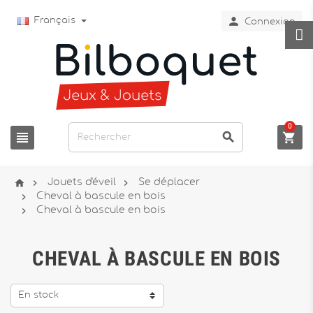

Français
Connexion
0






Jouets d'éveil
Se déplacer

Cheval à bascule en bois

Cheval à bascule en bois
CHEVAL À BASCULE EN BOIS
En stock