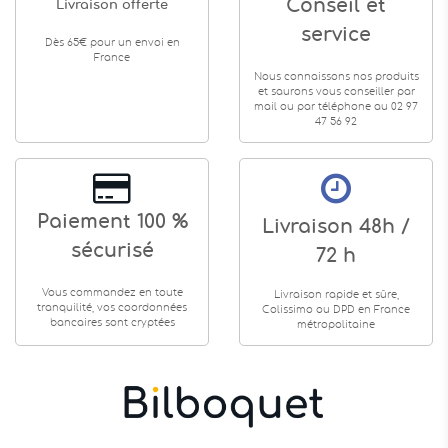
Conseil et
Livraison offerte
service
Dès 65€ pour un envoi en
France
Nous connaissons nos produits
et saurons vous conseiller par
mail ou par téléphone au 02 97
47 56 92
Paiement 100 %
Livraison 48h /
sécurisé
72 h
Vous commandez en toute
Livraison rapide et sûre,
tranquilité, vos coordonnées
Colissimo ou DPD en France
bancaires sont cryptées
métropolitaine