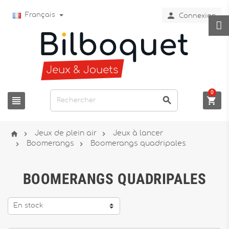

Français
Connexion
0






Jeux de plein air
Jeux à lancer


Boomerangs
Boomerangs quadripales
BOOMERANGS QUADRIPALES
En stock